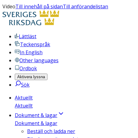
Video
Till innehåll på sidan
Till anförandelistan
Lättläst
Teckenspråk
In English
Other languages
Ordbok
Aktivera lyssna
Sök
Aktuellt
Aktuellt
Dokument & lagar
Dokument & lagar
Beställ och ladda ner