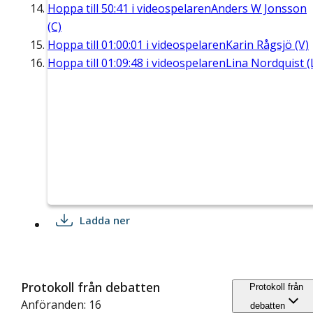
Hoppa till
50:41
i videospelaren
Anders W Jonsson
(C)
Hoppa till
01:00:01
i videospelaren
Karin Rågsjö (V)
Hoppa till
01:09:48
i videospelaren
Lina Nordquist (
Ladda ner
Protokoll från debatten
Protokoll från
Anföranden: 16
debatten