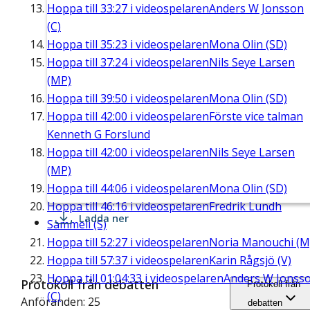
Hoppa till
33:27
i videospelaren
Anders W Jonsson
(C)
Hoppa till
35:23
i videospelaren
Mona Olin (SD)
Hoppa till
37:24
i videospelaren
Nils Seye Larsen
(MP)
Hoppa till
39:50
i videospelaren
Mona Olin (SD)
Hoppa till
42:00
i videospelaren
Förste vice talman
Kenneth G Forslund
Hoppa till
42:00
i videospelaren
Nils Seye Larsen
(MP)
Hoppa till
44:06
i videospelaren
Mona Olin (SD)
Hoppa till
46:16
i videospelaren
Fredrik Lundh
Ladda ner
Sammeli (S)
Hoppa till
52:27
i videospelaren
Noria Manouchi (M
Hoppa till
57:37
i videospelaren
Karin Rågsjö (V)
Hoppa till
01:04:33
i videospelaren
Anders W Jonss
Protokoll från debatten
Protokoll från
(C)
Anföranden: 25
debatten