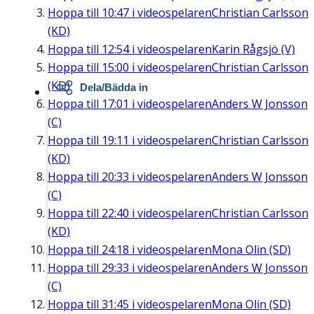
Hoppa till
10:47
i videospelaren
Christian Carlsson
(KD)
Hoppa till
12:54
i videospelaren
Karin Rågsjö (V)
Hoppa till
15:00
i videospelaren
Christian Carlsson
(KD)
Dela/Bädda in
Hoppa till
17:01
i videospelaren
Anders W Jonsson
(C)
Hoppa till
19:11
i videospelaren
Christian Carlsson
(KD)
Hoppa till
20:33
i videospelaren
Anders W Jonsson
(C)
Hoppa till
22:40
i videospelaren
Christian Carlsson
(KD)
Hoppa till
24:18
i videospelaren
Mona Olin (SD)
Hoppa till
29:33
i videospelaren
Anders W Jonsson
(C)
Hoppa till
31:45
i videospelaren
Mona Olin (SD)