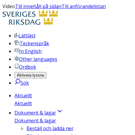
Video
Till innehåll på sidan
Till anförandelistan
Lättläst
Teckenspråk
In English
Other languages
Ordbok
Aktivera lyssna
Sök
Aktuellt
Aktuellt
Dokument & lagar
Dokument & lagar
Beställ och ladda ner