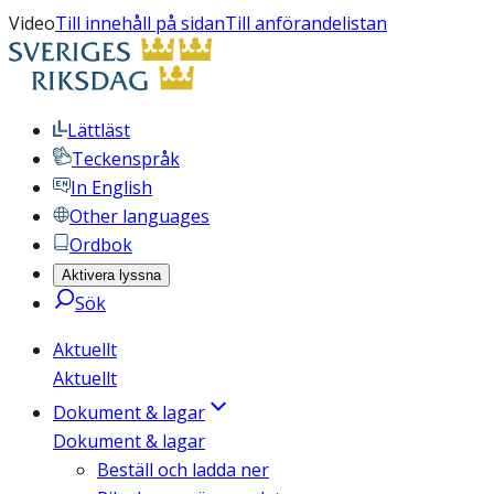
Video
Till innehåll på sidan
Till anförandelistan
Lättläst
Teckenspråk
In English
Other languages
Ordbok
Aktivera lyssna
Sök
Aktuellt
Aktuellt
Dokument & lagar
Dokument & lagar
Beställ och ladda ner