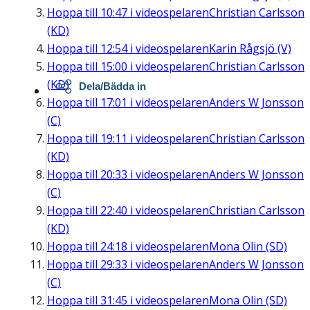
Hoppa till
10:47
i videospelaren
Christian Carlsson
(KD)
Hoppa till
12:54
i videospelaren
Karin Rågsjö (V)
Hoppa till
15:00
i videospelaren
Christian Carlsson
(KD)
Dela/Bädda in
Hoppa till
17:01
i videospelaren
Anders W Jonsson
(C)
Hoppa till
19:11
i videospelaren
Christian Carlsson
(KD)
Hoppa till
20:33
i videospelaren
Anders W Jonsson
(C)
Hoppa till
22:40
i videospelaren
Christian Carlsson
(KD)
Hoppa till
24:18
i videospelaren
Mona Olin (SD)
Hoppa till
29:33
i videospelaren
Anders W Jonsson
(C)
Hoppa till
31:45
i videospelaren
Mona Olin (SD)