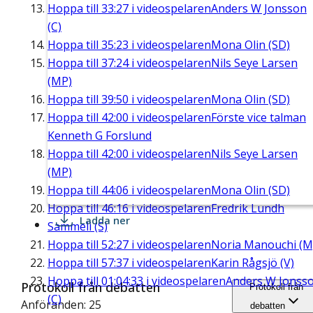
Hoppa till
33:27
i videospelaren
Anders W Jonsson
(C)
Hoppa till
35:23
i videospelaren
Mona Olin (SD)
Hoppa till
37:24
i videospelaren
Nils Seye Larsen
(MP)
Hoppa till
39:50
i videospelaren
Mona Olin (SD)
Hoppa till
42:00
i videospelaren
Förste vice talman
Kenneth G Forslund
Hoppa till
42:00
i videospelaren
Nils Seye Larsen
(MP)
Hoppa till
44:06
i videospelaren
Mona Olin (SD)
Hoppa till
46:16
i videospelaren
Fredrik Lundh
Ladda ner
Sammeli (S)
Hoppa till
52:27
i videospelaren
Noria Manouchi (M
Hoppa till
57:37
i videospelaren
Karin Rågsjö (V)
Hoppa till
01:04:33
i videospelaren
Anders W Jonss
Protokoll från debatten
Protokoll från
(C)
Anföranden: 25
debatten