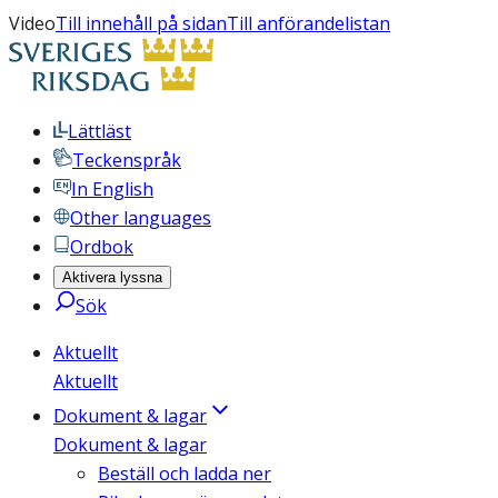
Video
Till innehåll på sidan
Till anförandelistan
Lättläst
Teckenspråk
In English
Other languages
Ordbok
Aktivera lyssna
Sök
Aktuellt
Aktuellt
Dokument & lagar
Dokument & lagar
Beställ och ladda ner