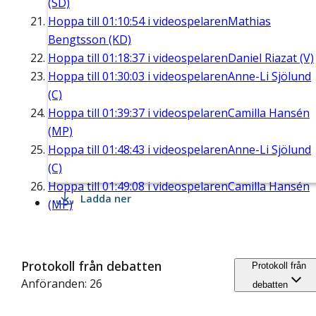
(SD)
Hoppa till
01:10:54
i videospelaren
Mathias
Bengtsson (KD)
Hoppa till
01:18:37
i videospelaren
Daniel Riazat (V)
Hoppa till
01:30:03
i videospelaren
Anne-Li Sjölund
(C)
Hoppa till
01:39:37
i videospelaren
Camilla Hansén
(MP)
Hoppa till
01:48:43
i videospelaren
Anne-Li Sjölund
(C)
Hoppa till
01:49:08
i videospelaren
Camilla Hansén
Ladda ner
(MP)
Protokoll från debatten
Protokoll från
Anföranden: 26
debatten