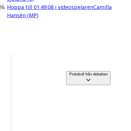
Hoppa till
01:49:08
i videospelaren
Camilla
Hansén (MP)
Protokoll från debatten