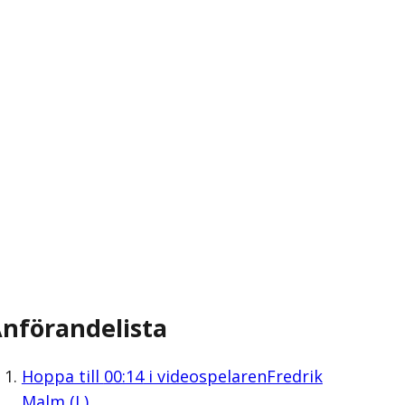
nförandelista
Hoppa till
00:14
i videospelaren
Fredrik
Malm (L)