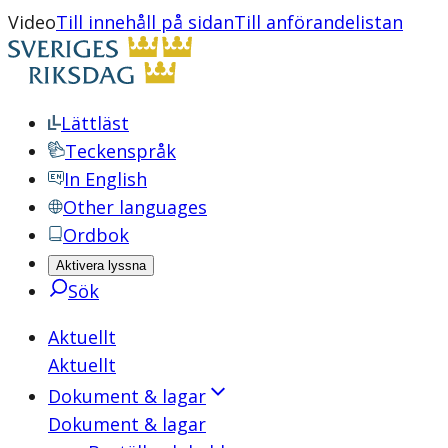
Video
Till innehåll på sidan
Till anförandelistan
Lättläst
Teckenspråk
In English
Other languages
Ordbok
Aktivera lyssna
Sök
Aktuellt
Aktuellt
Dokument & lagar
Dokument & lagar