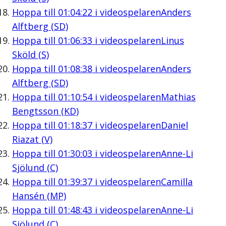
Hoppa till
01:04:22
i videospelaren
Anders
Alftberg (SD)
Hoppa till
01:06:33
i videospelaren
Linus
Sköld (S)
Hoppa till
01:08:38
i videospelaren
Anders
Alftberg (SD)
Hoppa till
01:10:54
i videospelaren
Mathias
Bengtsson (KD)
Hoppa till
01:18:37
i videospelaren
Daniel
Riazat (V)
Hoppa till
01:30:03
i videospelaren
Anne-Li
Sjölund (C)
Hoppa till
01:39:37
i videospelaren
Camilla
Hansén (MP)
Hoppa till
01:48:43
i videospelaren
Anne-Li
Sjölund (C)