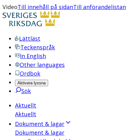
Video
Till innehåll på sidan
Till anförandelistan
Lättläst
Teckenspråk
In English
Other languages
Ordbok
Aktivera lyssna
Sök
Aktuellt
Aktuellt
Dokument & lagar
Dokument & lagar