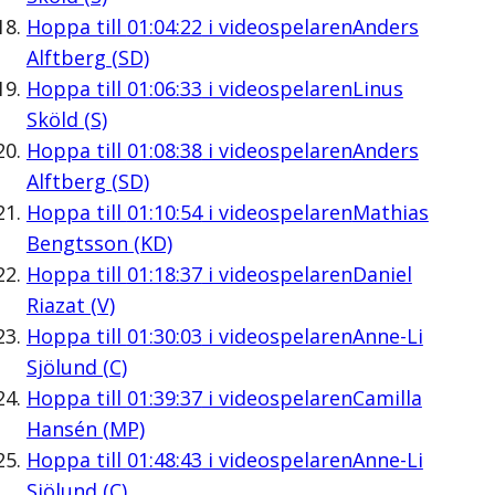
Hoppa till
01:04:22
i videospelaren
Anders
Alftberg (SD)
Hoppa till
01:06:33
i videospelaren
Linus
Sköld (S)
Hoppa till
01:08:38
i videospelaren
Anders
Alftberg (SD)
Hoppa till
01:10:54
i videospelaren
Mathias
Bengtsson (KD)
Hoppa till
01:18:37
i videospelaren
Daniel
Riazat (V)
Hoppa till
01:30:03
i videospelaren
Anne-Li
Sjölund (C)
Hoppa till
01:39:37
i videospelaren
Camilla
Hansén (MP)
Hoppa till
01:48:43
i videospelaren
Anne-Li
Sjölund (C)