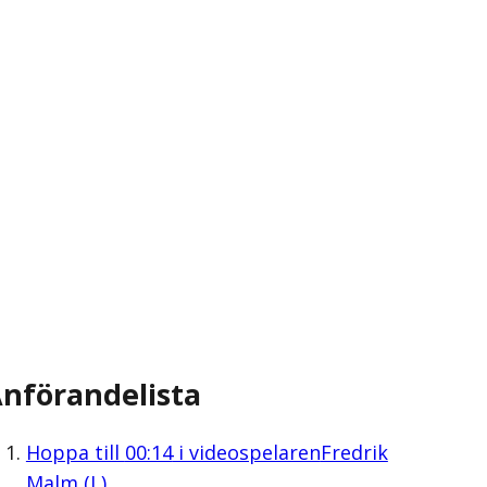
nförandelista
Hoppa till
00:14
i videospelaren
Fredrik
Malm (L)