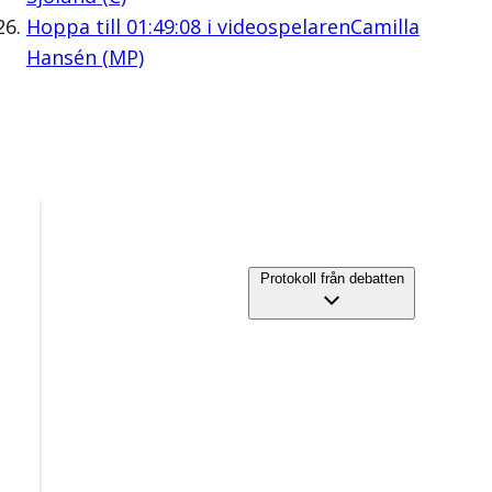
Hoppa till
01:49:08
i videospelaren
Camilla
Hansén (MP)
Protokoll från debatten