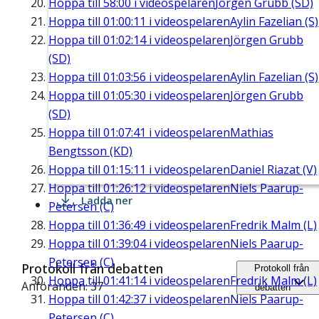
Hoppa till
58:00
i videospelaren
Jörgen Grubb (SD)
Hoppa till
01:00:11
i videospelaren
Aylin Fazelian (S)
Hoppa till
01:02:14
i videospelaren
Jörgen Grubb
(SD)
Hoppa till
01:03:56
i videospelaren
Aylin Fazelian (S)
Hoppa till
01:05:30
i videospelaren
Jörgen Grubb
(SD)
Hoppa till
01:07:41
i videospelaren
Mathias
Bengtsson (KD)
Hoppa till
01:15:11
i videospelaren
Daniel Riazat (V)
Hoppa till
01:26:12
i videospelaren
Niels Paarup-
Ladda ner
Petersen (C)
Hoppa till
01:36:49
i videospelaren
Fredrik Malm (L)
Hoppa till
01:39:04
i videospelaren
Niels Paarup-
Petersen (C)
Protokoll från debatten
Protokoll från
Hoppa till
01:41:14
i videospelaren
Fredrik Malm (L)
Anföranden: 37
debatten
Hoppa till
01:42:37
i videospelaren
Niels Paarup-
Petersen (C)