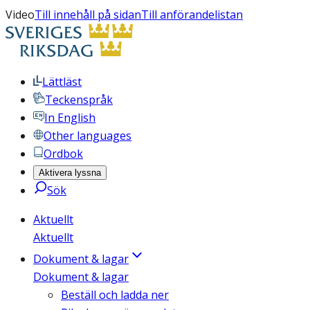
Video
Till innehåll på sidan
Till anförandelistan
Lättläst
Teckenspråk
In English
Other languages
Ordbok
Aktivera lyssna
Sök
Aktuellt
Aktuellt
Dokument & lagar
Dokument & lagar
Beställ och ladda ner