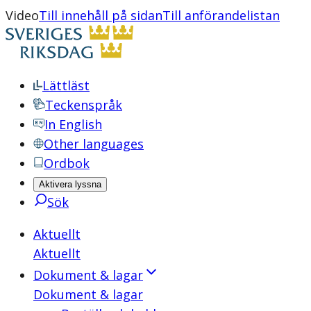
Video
Till innehåll på sidan
Till anförandelistan
Lättläst
Teckenspråk
In English
Other languages
Ordbok
Aktivera lyssna
Sök
Aktuellt
Aktuellt
Dokument & lagar
Dokument & lagar