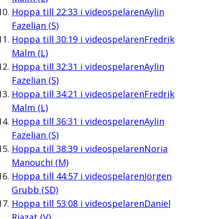
Hoppa till
22:33
i videospelaren
Aylin
Fazelian (S)
Hoppa till
30:19
i videospelaren
Fredrik
Malm (L)
Hoppa till
32:31
i videospelaren
Aylin
Fazelian (S)
Hoppa till
34:21
i videospelaren
Fredrik
Malm (L)
Hoppa till
36:31
i videospelaren
Aylin
Fazelian (S)
Hoppa till
38:39
i videospelaren
Noria
Manouchi (M)
Hoppa till
44:57
i videospelaren
Jörgen
Grubb (SD)
Hoppa till
53:08
i videospelaren
Daniel
Riazat (V)