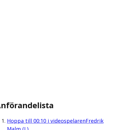
nförandelista
Hoppa till
00:10
i videospelaren
Fredrik
Malm (L)