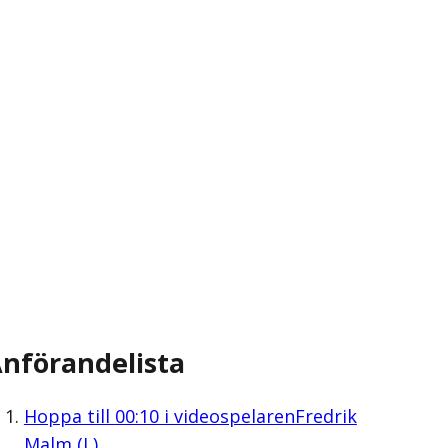
nförandelista
Hoppa till
00:10
i videospelaren
Fredrik
Malm (L)