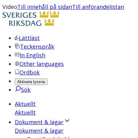
Video
Till innehåll på sidan
Till anförandelistan
Lättläst
Teckenspråk
In English
Other languages
Ordbok
Aktivera lyssna
Sök
Aktuellt
Aktuellt
Dokument & lagar
Dokument & lagar