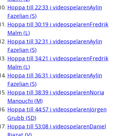
Hoppa till
22:33
i videospelaren
Aylin
Fazelian (S)
Hoppa till
30:19
i videospelaren
Fredrik
Malm (L)
Hoppa till
32:31
i videospelaren
Aylin
Fazelian (S)
Hoppa till
34:21
i videospelaren
Fredrik
Malm (L)
Hoppa till
36:31
i videospelaren
Aylin
Fazelian (S)
Hoppa till
38:39
i videospelaren
Noria
Manouchi (M)
Hoppa till
44:57
i videospelaren
Jörgen
Grubb (SD)
Hoppa till
53:08
i videospelaren
Daniel
Riazat (V)