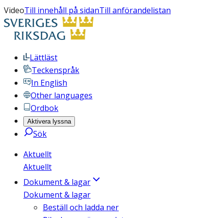
Video
Till innehåll på sidan
Till anförandelistan
Lättläst
Teckenspråk
In English
Other languages
Ordbok
Aktivera lyssna
Sök
Aktuellt
Aktuellt
Dokument & lagar
Dokument & lagar
Beställ och ladda ner