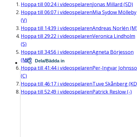
Hoppa till
00:24
i videospelaren
Jonas Millard (SD)
Hoppa till
06:07
i videospelaren
Mia Sydow Mölleby
(V)
Hoppa till
14:39
i videospelaren
Andreas Norlén (M
Hoppa till
29:22
i videospelaren
Veronica Lindholm
(S)
Hoppa till
34:56
i videospelaren
Agneta Börjesson
(MP)
Dela/Bädda in
Hoppa till
41:44
i videospelaren
Per-Ingvar Johnss
(C)
Hoppa till
46:17
i videospelaren
Tuve Skånberg (KD
Hoppa till
52:49
i videospelaren
Patrick Reslow (-)