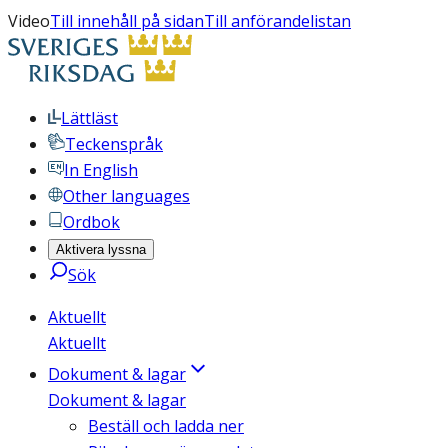
Video
Till innehåll på sidan
Till anförandelistan
Lättläst
Teckenspråk
In English
Other languages
Ordbok
Aktivera lyssna
Sök
Aktuellt
Aktuellt
Dokument & lagar
Dokument & lagar
Beställ och ladda ner