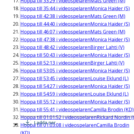
Hoppa till
33:29
i videospelaren
Mats Green (M)
Hoppa till
35:44
i videospelaren
Monica Haider (S)
Hoppa till
42:38
i videospelaren
Mats Green (M)
Hoppa till
44:40
i videospelaren
Monica Haider (S)
Hoppa till
46:07
i videospelaren
Mats Green (M)
Hoppa till
47:38
i videospelaren
Monica Haider (S)
Hoppa till
48:42
i videospelaren
Birger Lahti (V)
Hoppa till
50:43
i videospelaren
Monica Haider (S)
Hoppa till
52:13
i videospelaren
Birger Lahti (V)
Hoppa till
53:05
i videospelaren
Monica Haider (S)
Hoppa till
53:45
i videospelaren
Louise Eklund (L)
Hoppa till
54:27
i videospelaren
Monica Haider (S)
Hoppa till
54:59
i videospelaren
Louise Eklund (L)
Hoppa till
55:12
i videospelaren
Monica Haider (S)
Hoppa till
55:41
i videospelaren
Camilla Brodin (KD)
Hoppa till
01:01:52
i videospelaren
Rickard Nordin (
Ladda ner
Hoppa till
01:03:08
i videospelaren
Camilla Brodin
(KD)