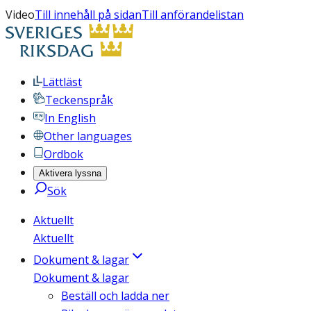
Video
Till innehåll på sidan
Till anförandelistan
Lättläst
Teckenspråk
In English
Other languages
Ordbok
Aktivera lyssna
Sök
Aktuellt
Aktuellt
Dokument & lagar
Dokument & lagar
Beställ och ladda ner