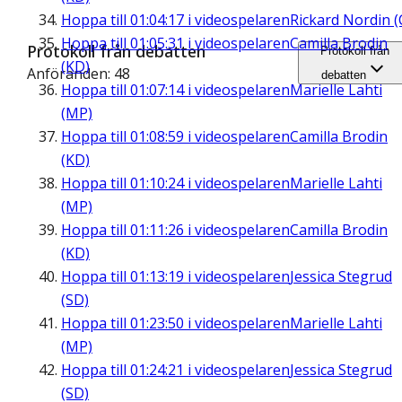
Hoppa till
01:04:17
i videospelaren
Rickard Nordin (
Hoppa till
01:05:31
i videospelaren
Camilla Brodin
Protokoll från debatten
Protokoll från
(KD)
Anföranden: 48
debatten
Hoppa till
01:07:14
i videospelaren
Marielle Lahti
(MP)
Hoppa till
01:08:59
i videospelaren
Camilla Brodin
(KD)
Hoppa till
01:10:24
i videospelaren
Marielle Lahti
(MP)
Hoppa till
01:11:26
i videospelaren
Camilla Brodin
(KD)
Hoppa till
01:13:19
i videospelaren
Jessica Stegrud
(SD)
Hoppa till
01:23:50
i videospelaren
Marielle Lahti
(MP)
Hoppa till
01:24:21
i videospelaren
Jessica Stegrud
(SD)