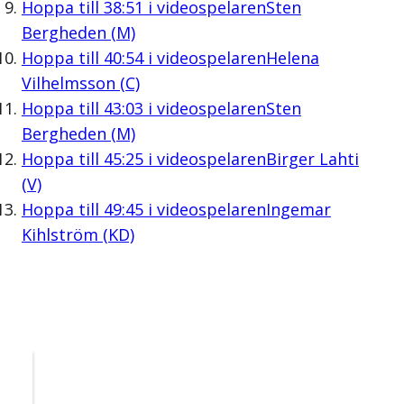
Hoppa till
38:51
i videospelaren
Sten
Bergheden (M)
Hoppa till
40:54
i videospelaren
Helena
Vilhelmsson (C)
Hoppa till
43:03
i videospelaren
Sten
Bergheden (M)
Hoppa till
45:25
i videospelaren
Birger Lahti
(V)
Hoppa till
49:45
i videospelaren
Ingemar
Kihlström (KD)