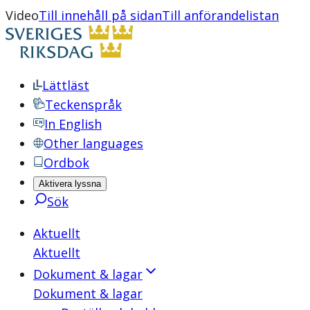
Video
Till innehåll på sidan
Till anförandelistan
Lättläst
Teckenspråk
In English
Other languages
Ordbok
Aktivera lyssna
Sök
Aktuellt
Aktuellt
Dokument & lagar
Dokument & lagar