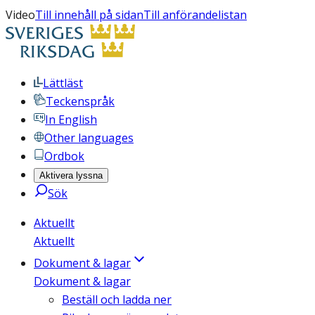
Video
Till innehåll på sidan
Till anförandelistan
Lättläst
Teckenspråk
In English
Other languages
Ordbok
Aktivera lyssna
Sök
Aktuellt
Aktuellt
Dokument & lagar
Dokument & lagar
Beställ och ladda ner