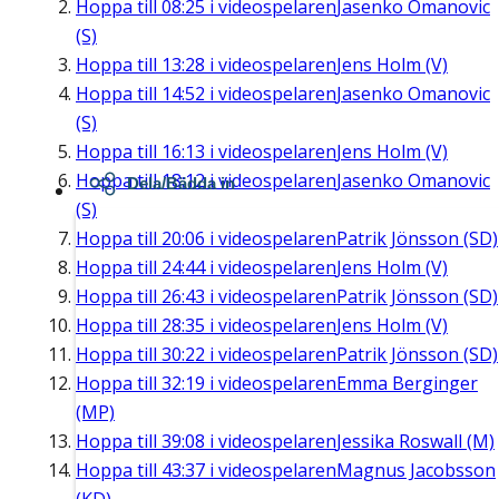
Hoppa till
08:25
i videospelaren
Jasenko Omanovic
(S)
Hoppa till
13:28
i videospelaren
Jens Holm (V)
Hoppa till
14:52
i videospelaren
Jasenko Omanovic
(S)
Hoppa till
16:13
i videospelaren
Jens Holm (V)
Hoppa till
18:12
i videospelaren
Jasenko Omanovic
Dela/Bädda in
(S)
Hoppa till
20:06
i videospelaren
Patrik Jönsson (SD)
Hoppa till
24:44
i videospelaren
Jens Holm (V)
Hoppa till
26:43
i videospelaren
Patrik Jönsson (SD)
Hoppa till
28:35
i videospelaren
Jens Holm (V)
Hoppa till
30:22
i videospelaren
Patrik Jönsson (SD)
Hoppa till
32:19
i videospelaren
Emma Berginger
(MP)
Hoppa till
39:08
i videospelaren
Jessika Roswall (M)
Hoppa till
43:37
i videospelaren
Magnus Jacobsson