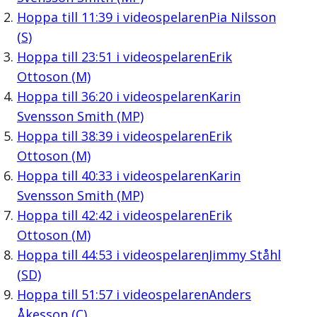
Hoppa till
11:39
i videospelaren
Pia Nilsson
(S)
Hoppa till
23:51
i videospelaren
Erik
Ottoson (M)
Hoppa till
36:20
i videospelaren
Karin
Svensson Smith (MP)
Hoppa till
38:39
i videospelaren
Erik
Ottoson (M)
Hoppa till
40:33
i videospelaren
Karin
Svensson Smith (MP)
Hoppa till
42:42
i videospelaren
Erik
Ottoson (M)
Hoppa till
44:53
i videospelaren
Jimmy Ståhl
(SD)
Hoppa till
51:57
i videospelaren
Anders
Åkesson (C)