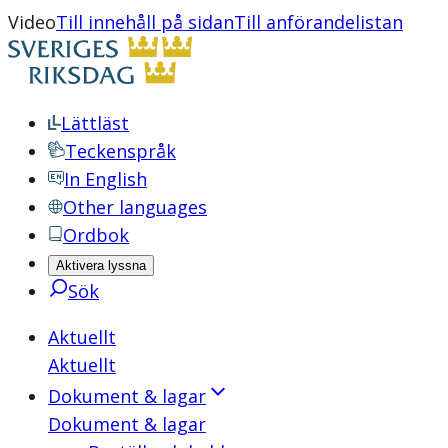
Video
Till innehåll på sidan
Till anförandelistan
Lättläst
Teckenspråk
In English
Other languages
Ordbok
Aktivera lyssna
Sök
Aktuellt
Aktuellt
Dokument & lagar
Dokument & lagar