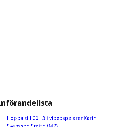
nförandelista
Hoppa till
00:13
i videospelaren
Karin
Svensson Smith (MP)