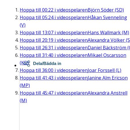
Hoppa till
00:22
i videospelaren
Björn Söder (SD)
Hoppa till
05:24
i videospelaren
Håkan Svenneling
(V)
Hoppa till
13:07
i videospelaren
Hans Wallmark (M)
Hoppa till
20:19
i videospelaren
Alexandra Völker (S
Hoppa till
26:31
i videospelaren
Daniel Bäckström (
Hoppa till
31:40
i videospelaren
Mikael Oscarsson
(KD)
Dela/Bädda in
Hoppa till
36:00
i videospelaren
Joar Forssell (L)
Hoppa till
41:43
i videospelaren
Janine Alm Ericson
(MP)
Hoppa till
45:47
i videospelaren
Alexandra Anstrell
(M)