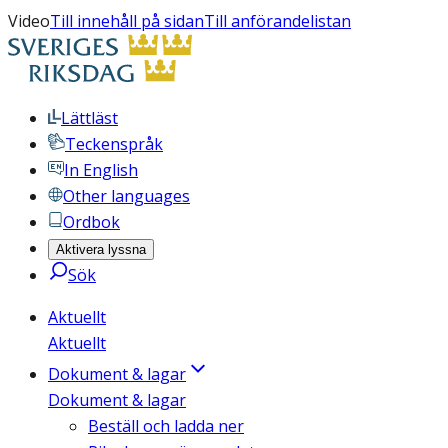
Video
Till innehåll på sidan
Till anförandelistan
Lättläst
Teckenspråk
In English
Other languages
Ordbok
Aktivera lyssna
Sök
Aktuellt
Aktuellt
Dokument & lagar
Dokument & lagar
Beställ och ladda ner