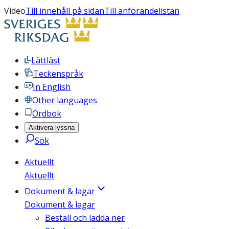
Video
Till innehåll på sidan
Till anförandelistan
Lättläst
Teckenspråk
In English
Other languages
Ordbok
Aktivera lyssna
Sök
Aktuellt
Aktuellt
Dokument & lagar
Dokument & lagar
Beställ och ladda ner