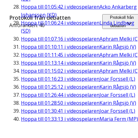
Hoppa till
01:05:42
i videospelaren
Acko Ankarberg
Johansson (KD)
Protokoll från debatten
Protokoll från
Hoppa till
01:06:24
i videospelaren
Linda Lindberg
Anföranden: 40
debatten
(SD)
Hoppa till
01:07:16
i videospelaren
Aphram Melki (C
Hoppa till
01:10:11
i videospelaren
Karin Rågsjö (V)
Hoppa till
01:11:45
i videospelaren
Aphram Melki (C
Hoppa till
01:13:14
i videospelaren
Karin Rågsjö (V)
Hoppa till
01:15:02
i videospelaren
Aphram Melki (C
Hoppa till
01:16:23
i videospelaren
Joar Forssell (L)
Hoppa till
01:25:12
i videospelaren
Karin Rågsjö (V)
Hoppa till
01:26:44
i videospelaren
Joar Forssell (L)
Hoppa till
01:28:50
i videospelaren
Karin Rågsjö (V)
Hoppa till
01:30:41
i videospelaren
Joar Forssell (L)
Hoppa till
01:33:13
i videospelaren
Maria Ferm (MP)