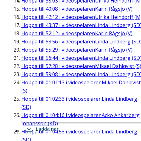
Hoppa till
38:03
i videospelaren
Ulrika Heindorff (M
Hoppa till
40:08
i videospelaren
Karin Rågsjö (V)
Hoppa till
42:12
i videospelaren
Ulrika Heindorff (M
Hoppa till
43:37
i videospelaren
Linda Lindberg (SD
Hoppa till
52:12
i videospelaren
Karin Rågsjö (V)
Hoppa till
53:56
i videospelaren
Linda Lindberg (SD
Hoppa till
55:29
i videospelaren
Karin Rågsjö (V)
Hoppa till
56:44
i videospelaren
Linda Lindberg (SD
Hoppa till
57:28
i videospelaren
Mikael Dahlqvist (S
Hoppa till
59:08
i videospelaren
Linda Lindberg (SD
Hoppa till
01:01:13
i videospelaren
Mikael Dahlqvist
(S)
Hoppa till
01:02:33
i videospelaren
Linda Lindberg
(SD)
Hoppa till
01:04:16
i videospelaren
Acko Ankarberg
Johansson (KD)
Ladda ner
Hoppa till
01:04:58
i videospelaren
Linda Lindberg
(SD)