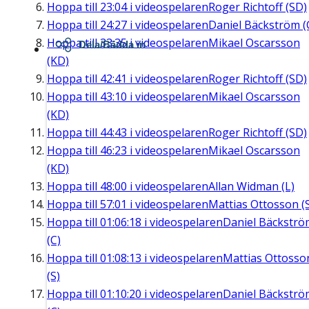
Hoppa till
23:04
i videospelaren
Roger Richtoff (SD)
Hoppa till
24:27
i videospelaren
Daniel Bäckström (
Hoppa till
33:35
i videospelaren
Mikael Oscarsson
Dela/Bädda in
(KD)
Hoppa till
42:41
i videospelaren
Roger Richtoff (SD)
Hoppa till
43:10
i videospelaren
Mikael Oscarsson
(KD)
Hoppa till
44:43
i videospelaren
Roger Richtoff (SD)
Hoppa till
46:23
i videospelaren
Mikael Oscarsson
(KD)
Hoppa till
48:00
i videospelaren
Allan Widman (L)
Hoppa till
57:01
i videospelaren
Mattias Ottosson (
Hoppa till
01:06:18
i videospelaren
Daniel Bäckströ
(C)
Hoppa till
01:08:13
i videospelaren
Mattias Ottosso
(S)
Hoppa till
01:10:20
i videospelaren
Daniel Bäckströ