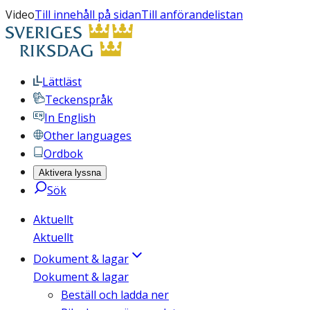
Video
Till innehåll på sidan
Till anförandelistan
Lättläst
Teckenspråk
In English
Other languages
Ordbok
Aktivera lyssna
Sök
Aktuellt
Aktuellt
Dokument & lagar
Dokument & lagar
Beställ och ladda ner