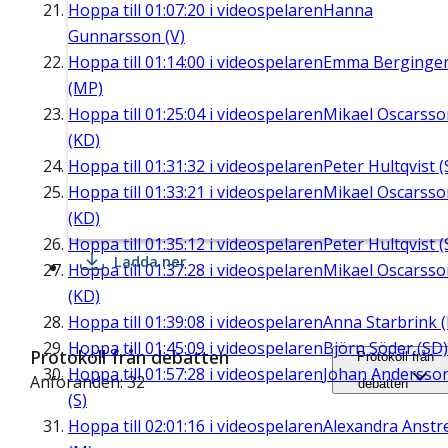
Hoppa till
01:07:20
i videospelaren
Hanna
Gunnarsson (V)
Hoppa till
01:14:00
i videospelaren
Emma Berginge
(MP)
Hoppa till
01:25:04
i videospelaren
Mikael Oscarsso
(KD)
Hoppa till
01:31:32
i videospelaren
Peter Hultqvist (
Hoppa till
01:33:21
i videospelaren
Mikael Oscarsso
(KD)
Hoppa till
01:35:12
i videospelaren
Peter Hultqvist (
Ladda ner
Hoppa till
01:37:28
i videospelaren
Mikael Oscarsso
(KD)
Hoppa till
01:39:08
i videospelaren
Anna Starbrink (
Hoppa till
01:45:09
i videospelaren
Björn Söder (SD)
Protokoll från debatten
Protokoll från
Hoppa till
01:57:28
i videospelaren
Johan Andersso
Anföranden: 32
debatten
(S)
Hoppa till
02:01:16
i videospelaren
Alexandra Anstre