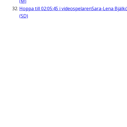
(M)
Hoppa till
02:05:45
i videospelaren
Sara-Lena Bjälk
(SD)