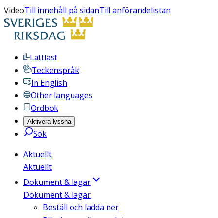
Video
Till innehåll på sidan
Till anförandelistan
Lättläst
Teckenspråk
In English
Other languages
Ordbok
Aktivera lyssna
Sök
Aktuellt
Aktuellt
Dokument & lagar
Dokument & lagar
Beställ och ladda ner