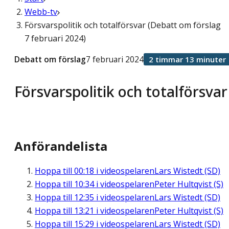
Webb-tv
Försvarspolitik och totalförsvar (Debatt om förslag
7 februari 2024)
Debatt om förslag
7 februari 2024
2 timmar 13 minuter
Försvarspolitik och totalförsvar
Anförandelista
Hoppa till
00:18
i videospelaren
Lars Wistedt (SD)
Hoppa till
10:34
i videospelaren
Peter Hultqvist (S)
Hoppa till
12:35
i videospelaren
Lars Wistedt (SD)
Hoppa till
13:21
i videospelaren
Peter Hultqvist (S)
Hoppa till
15:29
i videospelaren
Lars Wistedt (SD)