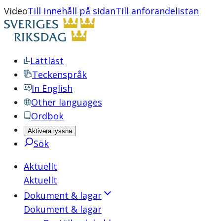
Video
Till innehåll på sidan
Till anförandelistan
Lättläst
Teckenspråk
In English
Other languages
Ordbok
Aktivera lyssna
Sök
Aktuellt
Aktuellt
Dokument & lagar
Dokument & lagar