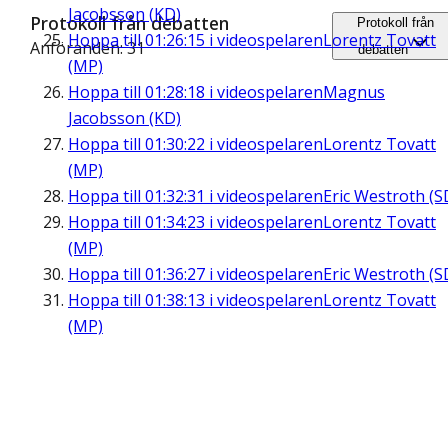
Jacobsson (KD)
Protokoll från debatten
Protokoll från
Hoppa till
01:26:15
i videospelaren
Lorentz Tovatt
Anföranden: 31
debatten
(MP)
Hoppa till
01:28:18
i videospelaren
Magnus
Jacobsson (KD)
Hoppa till
01:30:22
i videospelaren
Lorentz Tovatt
(MP)
Hoppa till
01:32:31
i videospelaren
Eric Westroth (S
Hoppa till
01:34:23
i videospelaren
Lorentz Tovatt
(MP)
Hoppa till
01:36:27
i videospelaren
Eric Westroth (S
Hoppa till
01:38:13
i videospelaren
Lorentz Tovatt
(MP)