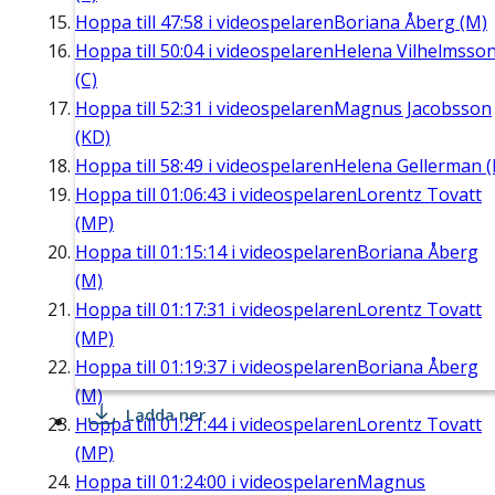
Hoppa till
47:58
i videospelaren
Boriana Åberg (M)
Hoppa till
50:04
i videospelaren
Helena Vilhelmsso
(C)
Hoppa till
52:31
i videospelaren
Magnus Jacobsson
(KD)
Hoppa till
58:49
i videospelaren
Helena Gellerman (
Hoppa till
01:06:43
i videospelaren
Lorentz Tovatt
(MP)
Hoppa till
01:15:14
i videospelaren
Boriana Åberg
(M)
Hoppa till
01:17:31
i videospelaren
Lorentz Tovatt
(MP)
Hoppa till
01:19:37
i videospelaren
Boriana Åberg
(M)
Ladda ner
Hoppa till
01:21:44
i videospelaren
Lorentz Tovatt
(MP)
Hoppa till
01:24:00
i videospelaren
Magnus