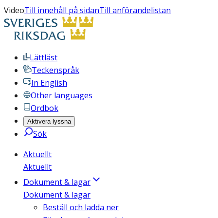
Video
Till innehåll på sidan
Till anförandelistan
Lättläst
Teckenspråk
In English
Other languages
Ordbok
Aktivera lyssna
Sök
Aktuellt
Aktuellt
Dokument & lagar
Dokument & lagar
Beställ och ladda ner