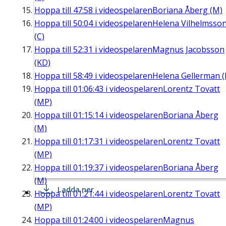
Hoppa till
47:58
i videospelaren
Boriana Åberg (M)
Hoppa till
50:04
i videospelaren
Helena Vilhelmsso
(C)
Hoppa till
52:31
i videospelaren
Magnus Jacobsson
(KD)
Hoppa till
58:49
i videospelaren
Helena Gellerman (
Hoppa till
01:06:43
i videospelaren
Lorentz Tovatt
(MP)
Hoppa till
01:15:14
i videospelaren
Boriana Åberg
(M)
Hoppa till
01:17:31
i videospelaren
Lorentz Tovatt
(MP)
Hoppa till
01:19:37
i videospelaren
Boriana Åberg
(M)
Ladda ner
Hoppa till
01:21:44
i videospelaren
Lorentz Tovatt
(MP)
Hoppa till
01:24:00
i videospelaren
Magnus