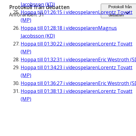
Jacobsson (KD)
Protokoll från debatten
Protokoll från
Hoppa till
01:26:15
i videospelaren
Lorentz Tovatt
Anföranden: 31
debatten
(MP)
Hoppa till
01:28:18
i videospelaren
Magnus
Jacobsson (KD)
Hoppa till
01:30:22
i videospelaren
Lorentz Tovatt
(MP)
Hoppa till
01:32:31
i videospelaren
Eric Westroth (S
Hoppa till
01:34:23
i videospelaren
Lorentz Tovatt
(MP)
Hoppa till
01:36:27
i videospelaren
Eric Westroth (S
Hoppa till
01:38:13
i videospelaren
Lorentz Tovatt
(MP)