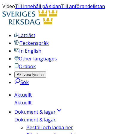
Video
Till innehåll på sidan
Till anförandelistan
Lättläst
Teckenspråk
In English
Other languages
Ordbok
Aktivera lyssna
Sök
Aktuellt
Aktuellt
Dokument & lagar
Dokument & lagar
Beställ och ladda ner