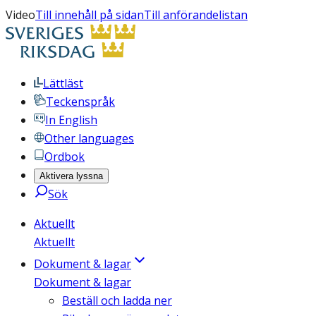
Video
Till innehåll på sidan
Till anförandelistan
Lättläst
Teckenspråk
In English
Other languages
Ordbok
Aktivera lyssna
Sök
Aktuellt
Aktuellt
Dokument & lagar
Dokument & lagar
Beställ och ladda ner