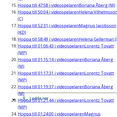
Hoppa till
47:58
i videospelaren
Boriana Åberg (M)
Hoppa till
50:04
i videospelaren
Helena Vilhelmsso
(C)
Hoppa till
52:31
i videospelaren
Magnus Jacobsson
(KD)
Hoppa till
58:49
i videospelaren
Helena Gellerman (
Hoppa till
01:06:43
i videospelaren
Lorentz Tovatt
(MP)
Hoppa till
01:15:14
i videospelaren
Boriana Åberg
(M)
Hoppa till
01:17:31
i videospelaren
Lorentz Tovatt
(MP)
Hoppa till
01:19:37
i videospelaren
Boriana Åberg
(M)
Ladda ner
Hoppa till
01:21:44
i videospelaren
Lorentz Tovatt
(MP)
Hoppa till
01:24:00
i videospelaren
Magnus