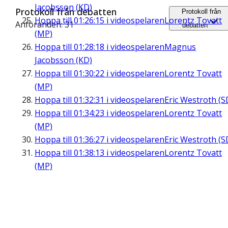
Jacobsson (KD)
Protokoll från debatten
Protokoll från
Hoppa till
01:26:15
i videospelaren
Lorentz Tovatt
Anföranden: 31
debatten
(MP)
Hoppa till
01:28:18
i videospelaren
Magnus
Jacobsson (KD)
Hoppa till
01:30:22
i videospelaren
Lorentz Tovatt
(MP)
Hoppa till
01:32:31
i videospelaren
Eric Westroth (S
Hoppa till
01:34:23
i videospelaren
Lorentz Tovatt
(MP)
Hoppa till
01:36:27
i videospelaren
Eric Westroth (S
Hoppa till
01:38:13
i videospelaren
Lorentz Tovatt
(MP)