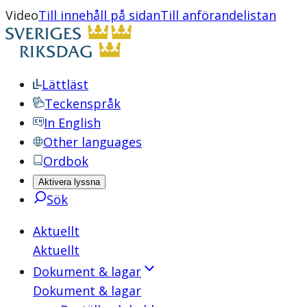
Video
Till innehåll på sidan
Till anförandelistan
Lättläst
Teckenspråk
In English
Other languages
Ordbok
Aktivera lyssna
Sök
Aktuellt
Aktuellt
Dokument & lagar
Dokument & lagar