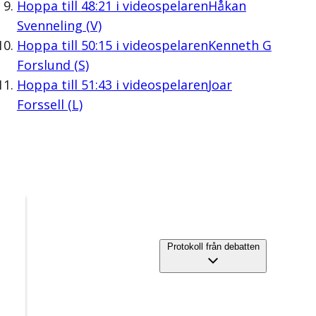
Hoppa till
48:21
i videospelaren
Håkan
Svenneling (V)
Hoppa till
50:15
i videospelaren
Kenneth G
Forslund (S)
Hoppa till
51:43
i videospelaren
Joar
Forssell (L)
Protokoll från debatten