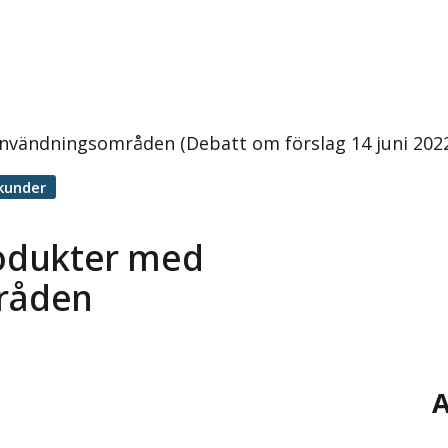
användningsområden (Debatt om förslag 14 juni 202
kunder
rodukter med
råden
A