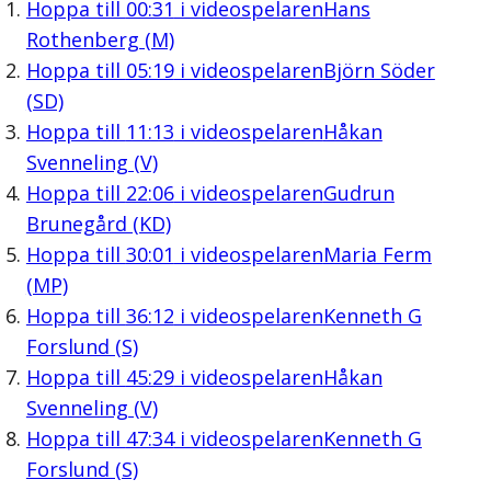
Hoppa till
00:31
i videospelaren
Hans
Rothenberg (M)
Hoppa till
05:19
i videospelaren
Björn Söder
(SD)
Hoppa till
11:13
i videospelaren
Håkan
Svenneling (V)
Hoppa till
22:06
i videospelaren
Gudrun
Brunegård (KD)
Hoppa till
30:01
i videospelaren
Maria Ferm
(MP)
Hoppa till
36:12
i videospelaren
Kenneth G
Forslund (S)
Hoppa till
45:29
i videospelaren
Håkan
Svenneling (V)
Hoppa till
47:34
i videospelaren
Kenneth G
Forslund (S)