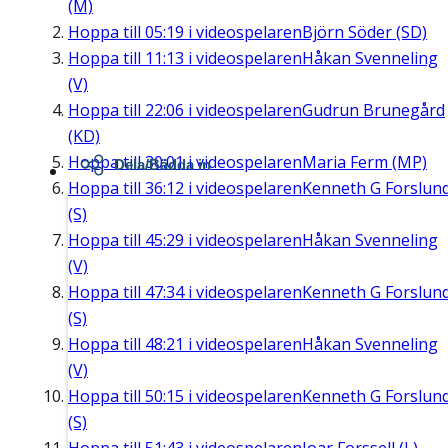
(M)
Hoppa till
05:19
i videospelaren
Björn Söder (SD)
Hoppa till
11:13
i videospelaren
Håkan Svenneling
(V)
Hoppa till
22:06
i videospelaren
Gudrun Brunegård
(KD)
Hoppa till
30:01
i videospelaren
Maria Ferm (MP)
Dela/Bädda in
Hoppa till
36:12
i videospelaren
Kenneth G Forslun
(S)
Hoppa till
45:29
i videospelaren
Håkan Svenneling
(V)
Hoppa till
47:34
i videospelaren
Kenneth G Forslun
(S)
Hoppa till
48:21
i videospelaren
Håkan Svenneling
(V)
Hoppa till
50:15
i videospelaren
Kenneth G Forslun
(S)