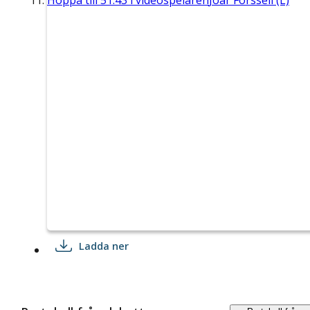
Hoppa till
51:43
i videospelaren
Joar Forssell (L)
Ladda ner