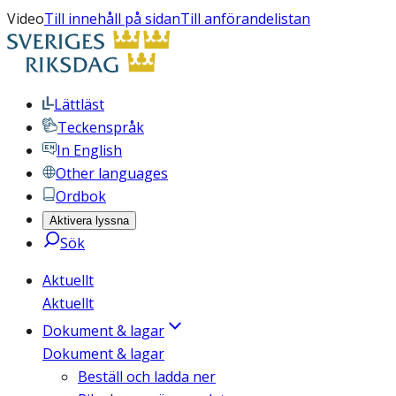
Video
Till innehåll på sidan
Till anförandelistan
Lättläst
Teckenspråk
In English
Other languages
Ordbok
Aktivera lyssna
Sök
Aktuellt
Aktuellt
Dokument & lagar
Dokument & lagar
Beställ och ladda ner