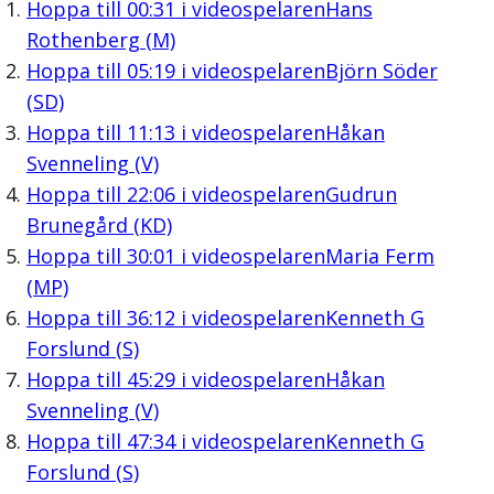
Hoppa till
00:31
i videospelaren
Hans
Rothenberg (M)
Hoppa till
05:19
i videospelaren
Björn Söder
(SD)
Hoppa till
11:13
i videospelaren
Håkan
Svenneling (V)
Hoppa till
22:06
i videospelaren
Gudrun
Brunegård (KD)
Hoppa till
30:01
i videospelaren
Maria Ferm
(MP)
Hoppa till
36:12
i videospelaren
Kenneth G
Forslund (S)
Hoppa till
45:29
i videospelaren
Håkan
Svenneling (V)
Hoppa till
47:34
i videospelaren
Kenneth G
Forslund (S)