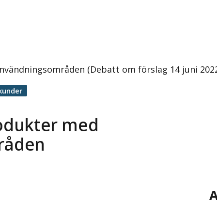
användningsområden (Debatt om förslag 14 juni 202
kunder
rodukter med
råden
A