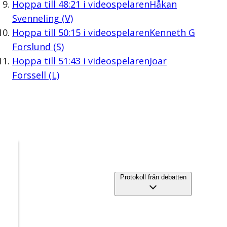
Hoppa till
48:21
i videospelaren
Håkan
Svenneling (V)
Hoppa till
50:15
i videospelaren
Kenneth G
Forslund (S)
Hoppa till
51:43
i videospelaren
Joar
Forssell (L)
Protokoll från debatten