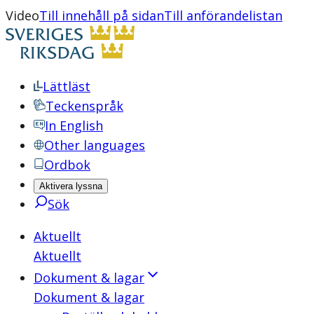
Video
Till innehåll på sidan
Till anförandelistan
Lättläst
Teckenspråk
In English
Other languages
Ordbok
Aktivera lyssna
Sök
Aktuellt
Aktuellt
Dokument & lagar
Dokument & lagar