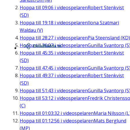
Sandström (M)
Hoppa till
09:06
i videospelaren
Robert Stenkvist
(SD)
Hoppa till
19:18
i videospelaren
Ilona Szatmari
Waldau (V)
Hoppa till
28:27
i videospelaren
Pia Steensland (KD)
Hoppa till
36:07
i videospelaren
Gunilla Svantorp (S
Dela/Bädda in
Hoppa till
45:35
i videospelaren
Robert Stenkvist
(SD)
Hoppa till
47:45
i videospelaren
Gunilla Svantorp (S
Hoppa till
49:37
i videospelaren
Robert Stenkvist
(SD)
Hoppa till
51:43
i videospelaren
Gunilla Svantorp (S
Hoppa till
53:12
i videospelaren
Fredrik Christenss
(C)
Hoppa till
01:03:32
i videospelaren
Maria Nilsson (L
Hoppa till
01:12:56
i videospelaren
Mats Berglund
(MP)