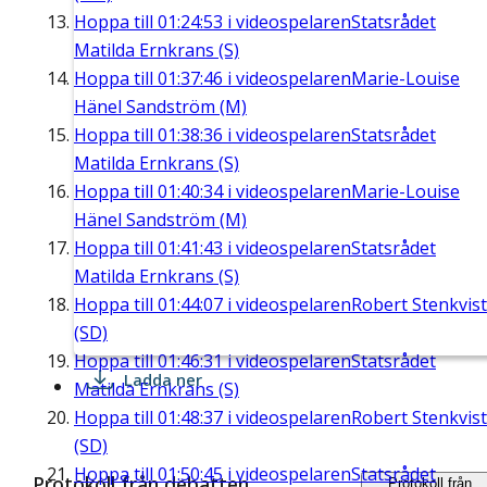
Hoppa till
01:24:53
i videospelaren
Statsrådet
Matilda Ernkrans (S)
Hoppa till
01:37:46
i videospelaren
Marie-Louise
Hänel Sandström (M)
Hoppa till
01:38:36
i videospelaren
Statsrådet
Matilda Ernkrans (S)
Hoppa till
01:40:34
i videospelaren
Marie-Louise
Hänel Sandström (M)
Hoppa till
01:41:43
i videospelaren
Statsrådet
Matilda Ernkrans (S)
Hoppa till
01:44:07
i videospelaren
Robert Stenkvist
(SD)
Hoppa till
01:46:31
i videospelaren
Statsrådet
Ladda ner
Matilda Ernkrans (S)
Hoppa till
01:48:37
i videospelaren
Robert Stenkvist
(SD)
Hoppa till
01:50:45
i videospelaren
Statsrådet
Protokoll från debatten
Protokoll från