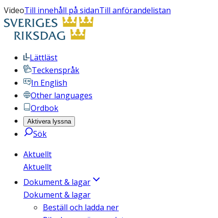
Video
Till innehåll på sidan
Till anförandelistan
Lättläst
Teckenspråk
In English
Other languages
Ordbok
Aktivera lyssna
Sök
Aktuellt
Aktuellt
Dokument & lagar
Dokument & lagar
Beställ och ladda ner