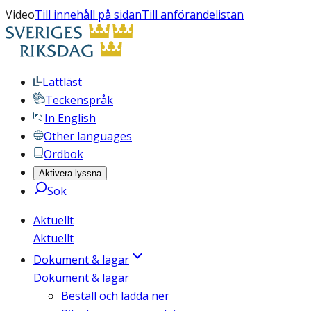
Video
Till innehåll på sidan
Till anförandelistan
Lättläst
Teckenspråk
In English
Other languages
Ordbok
Aktivera lyssna
Sök
Aktuellt
Aktuellt
Dokument & lagar
Dokument & lagar
Beställ och ladda ner