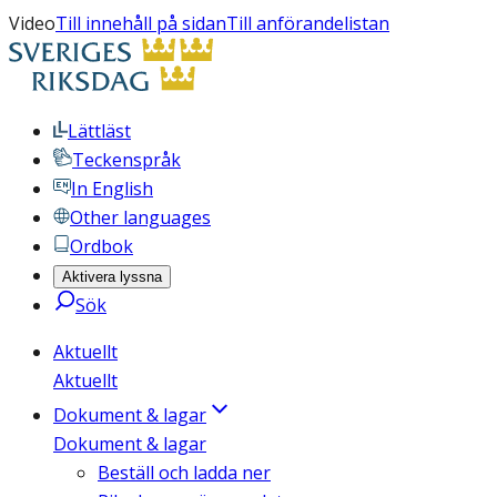
Video
Till innehåll på sidan
Till anförandelistan
Lättläst
Teckenspråk
In English
Other languages
Ordbok
Aktivera lyssna
Sök
Aktuellt
Aktuellt
Dokument & lagar
Dokument & lagar
Beställ och ladda ner