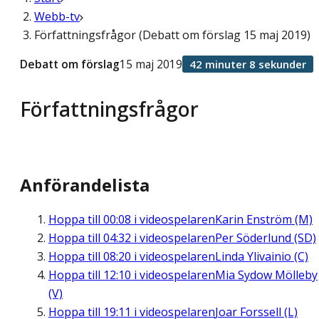
Webb-tv
Författningsfrågor (Debatt om förslag 15 maj 2019)
Debatt om förslag
15 maj 2019
42 minuter 8 sekunder
Författningsfrågor
Anförandelista
Hoppa till
00:08
i videospelaren
Karin Enström (M)
Hoppa till
04:32
i videospelaren
Per Söderlund (SD)
Hoppa till
08:20
i videospelaren
Linda Ylivainio (C)
Hoppa till
12:10
i videospelaren
Mia Sydow Mölleby
(V)
Hoppa till
19:11
i videospelaren
Joar Forssell (L)