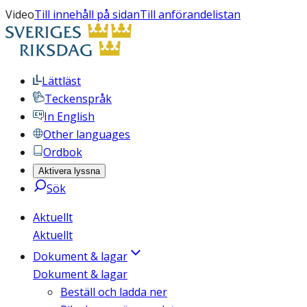
Video
Till innehåll på sidan
Till anförandelistan
Lättläst
Teckenspråk
In English
Other languages
Ordbok
Aktivera lyssna
Sök
Aktuellt
Aktuellt
Dokument & lagar
Dokument & lagar
Beställ och ladda ner