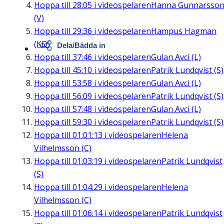
Hoppa till
28:05
i videospelaren
Hanna Gunnarsso
(V)
Hoppa till
29:36
i videospelaren
Hampus Hagman
(KD)
Dela/Bädda in
Hoppa till
37:46
i videospelaren
Gulan Avci (L)
Hoppa till
45:10
i videospelaren
Patrik Lundqvist (S)
Hoppa till
53:58
i videospelaren
Gulan Avci (L)
Hoppa till
56:09
i videospelaren
Patrik Lundqvist (S)
Hoppa till
57:48
i videospelaren
Gulan Avci (L)
Hoppa till
59:30
i videospelaren
Patrik Lundqvist (S)
Hoppa till
01:01:13
i videospelaren
Helena
Vilhelmsson (C)
Hoppa till
01:03:19
i videospelaren
Patrik Lundqvist
(S)
Hoppa till
01:04:29
i videospelaren
Helena
Vilhelmsson (C)
Hoppa till
01:06:14
i videospelaren
Patrik Lundqvist