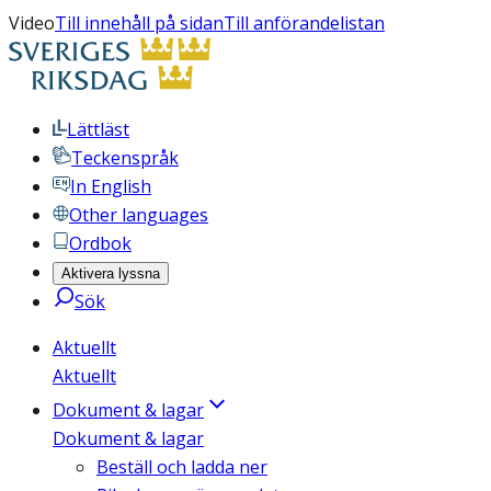
Video
Till innehåll på sidan
Till anförandelistan
Lättläst
Teckenspråk
In English
Other languages
Ordbok
Aktivera lyssna
Sök
Aktuellt
Aktuellt
Dokument & lagar
Dokument & lagar
Beställ och ladda ner