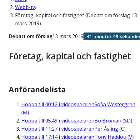
Webb-tv
Företag, kapital och fastighet (Debatt om förslag 13
mars 2019)
Debatt om förslag
13 mars 2019
41 minuter 49 sekunde
Företag, kapital och fastighet
Anförandelista
Hoppa till
00:12
i videospelaren
Sofia Westergren
(M)
Hoppa till
05:49
i videospelaren
Bo Broman (SD)
Hoppa till
11:27
i videospelaren
Per Åsling (C)
Hoppa till
17:14
i videospelaren
Tony Haddou (V)