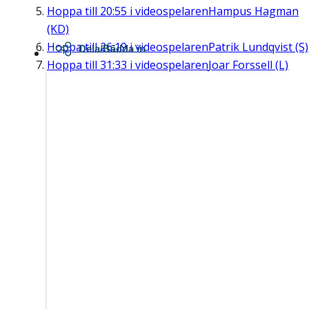
Hoppa till
20:55
i videospelaren
Hampus Hagman
(KD)
Hoppa till
26:19
i videospelaren
Patrik Lundqvist (S)
Dela/Bädda in
Hoppa till
31:33
i videospelaren
Joar Forssell (L)