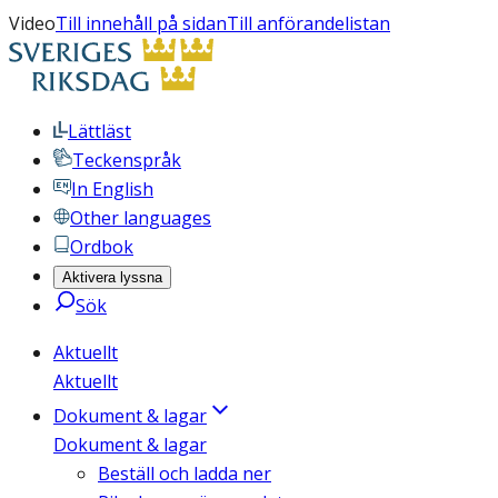
Video
Till innehåll på sidan
Till anförandelistan
Lättläst
Teckenspråk
In English
Other languages
Ordbok
Aktivera lyssna
Sök
Aktuellt
Aktuellt
Dokument & lagar
Dokument & lagar
Beställ och ladda ner