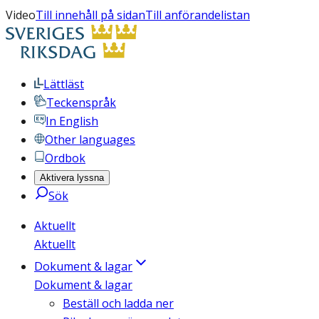
Video
Till innehåll på sidan
Till anförandelistan
Lättläst
Teckenspråk
In English
Other languages
Ordbok
Aktivera lyssna
Sök
Aktuellt
Aktuellt
Dokument & lagar
Dokument & lagar
Beställ och ladda ner