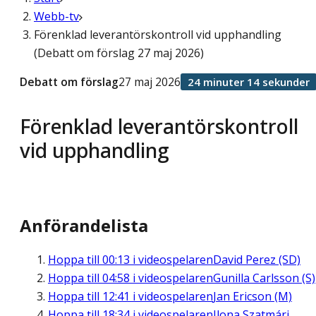
Webb-tv
Förenklad leverantörskontroll vid upphandling
(Debatt om förslag 27 maj 2026)
Debatt om förslag
27 maj 2026
24 minuter 14 sekunder
Förenklad leverantörskontroll
vid upphandling
Anförandelista
Hoppa till
00:13
i videospelaren
David Perez (SD)
Hoppa till
04:58
i videospelaren
Gunilla Carlsson (S)
Hoppa till
12:41
i videospelaren
Jan Ericson (M)
Hoppa till
18:34
i videospelaren
Ilona Szatmári