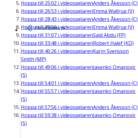
Hoppa till
25:02
i videospelaren
Anders Åkesson (C)
Hoppa till
26:53
i videospelaren
Emma Wallrup (V)
Hoppa till
28:43
i videospelaren
Anders Åkesson (C)
Hoppa till
29:56
i videospelaren
Emma Wallrup (V)
Dela/Bädda in
Hoppa till
31:07
i videospelaren
Said Abdu (FP)
Hoppa till
33:48
i videospelaren
Robert Halef (KD)
Hoppa till
40:26
i videospelaren
Karin Svensson
Smith (MP)
Hoppa till
49:06
i videospelaren
Jasenko Omanovic
(S)
Hoppa till
54:01
i videospelaren
Anders Åkesson (C)
Hoppa till
55:57
i videospelaren
Jasenko Omanovic
(S)
Hoppa till
57:56
i videospelaren
Anders Åkesson (C)
Hoppa till
59:38
i videospelaren
Jasenko Omanovic
(S)