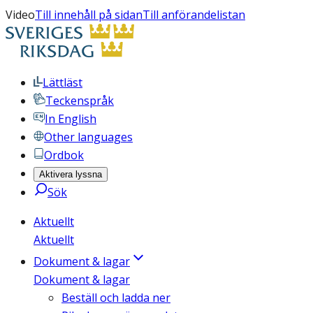
Video
Till innehåll på sidan
Till anförandelistan
Lättläst
Teckenspråk
In English
Other languages
Ordbok
Aktivera lyssna
Sök
Aktuellt
Aktuellt
Dokument & lagar
Dokument & lagar
Beställ och ladda ner