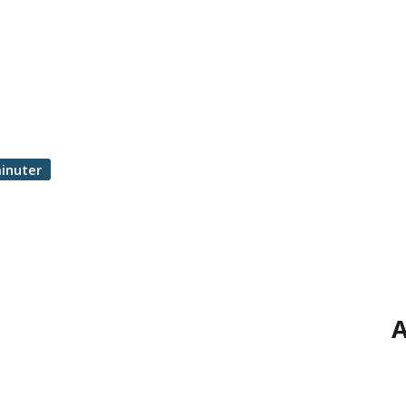
inuter
A