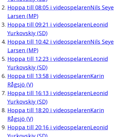
Hoppa till
08:05
i videospelaren
Nils Seye
Larsen (MP)
Hoppa till
09:21
i videospelaren
Leonid
Yurkovskiy (SD)
Hoppa till
10:42
i videospelaren
Nils Seye
Larsen (MP)
Hoppa till
12:23
i videospelaren
Leonid
Yurkovskiy (SD)
Hoppa till
13:58
i videospelaren
Karin
Rågsjö (V)
Hoppa till
16:13
i videospelaren
Leonid
Yurkovskiy (SD)
Hoppa till
18:20
i videospelaren
Karin
Rågsjö (V)
Hoppa till
20:16
i videospelaren
Leonid
Yurkovskiy (SD)