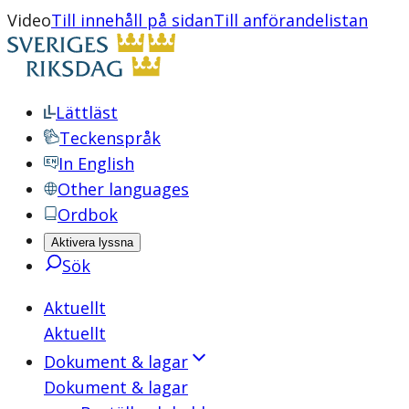
Video
Till innehåll på sidan
Till anförandelistan
Lättläst
Teckenspråk
In English
Other languages
Ordbok
Aktivera lyssna
Sök
Aktuellt
Aktuellt
Dokument & lagar
Dokument & lagar