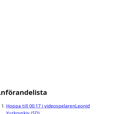
nförandelista
Hoppa till
00:17
i videospelaren
Leonid
Yurkovskiy (SD)