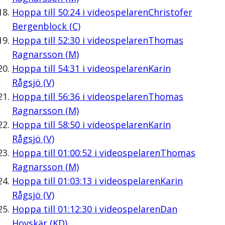
Hoppa till
50:24
i videospelaren
Christofer
Bergenblock (C)
Hoppa till
52:30
i videospelaren
Thomas
Ragnarsson (M)
Hoppa till
54:31
i videospelaren
Karin
Rågsjö (V)
Hoppa till
56:36
i videospelaren
Thomas
Ragnarsson (M)
Hoppa till
58:50
i videospelaren
Karin
Rågsjö (V)
Hoppa till
01:00:52
i videospelaren
Thomas
Ragnarsson (M)
Hoppa till
01:03:13
i videospelaren
Karin
Rågsjö (V)
Hoppa till
01:12:30
i videospelaren
Dan
Hovskär (KD)