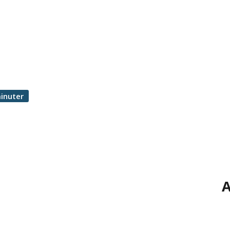
inuter
A