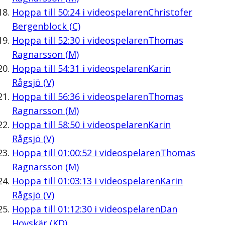
Hoppa till
50:24
i videospelaren
Christofer
Bergenblock (C)
Hoppa till
52:30
i videospelaren
Thomas
Ragnarsson (M)
Hoppa till
54:31
i videospelaren
Karin
Rågsjö (V)
Hoppa till
56:36
i videospelaren
Thomas
Ragnarsson (M)
Hoppa till
58:50
i videospelaren
Karin
Rågsjö (V)
Hoppa till
01:00:52
i videospelaren
Thomas
Ragnarsson (M)
Hoppa till
01:03:13
i videospelaren
Karin
Rågsjö (V)
Hoppa till
01:12:30
i videospelaren
Dan
Hovskär (KD)