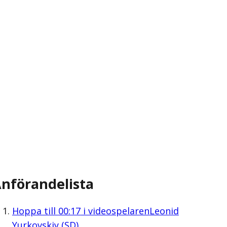
nförandelista
Hoppa till
00:17
i videospelaren
Leonid
Yurkovskiy (SD)