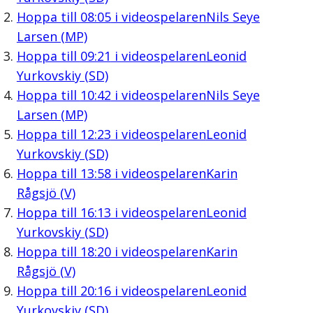
Hoppa till
08:05
i videospelaren
Nils Seye
Larsen (MP)
Hoppa till
09:21
i videospelaren
Leonid
Yurkovskiy (SD)
Hoppa till
10:42
i videospelaren
Nils Seye
Larsen (MP)
Hoppa till
12:23
i videospelaren
Leonid
Yurkovskiy (SD)
Hoppa till
13:58
i videospelaren
Karin
Rågsjö (V)
Hoppa till
16:13
i videospelaren
Leonid
Yurkovskiy (SD)
Hoppa till
18:20
i videospelaren
Karin
Rågsjö (V)
Hoppa till
20:16
i videospelaren
Leonid
Yurkovskiy (SD)