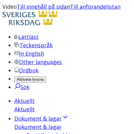
Video
Till innehåll på sidan
Till anförandelistan
Lättläst
Teckenspråk
In English
Other languages
Ordbok
Aktivera lyssna
Sök
Aktuellt
Aktuellt
Dokument & lagar
Dokument & lagar