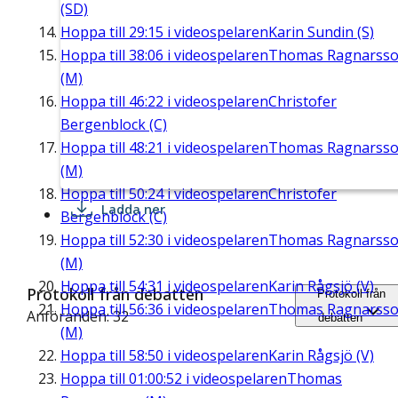
(SD)
Hoppa till
29:15
i videospelaren
Karin Sundin (S)
Hoppa till
38:06
i videospelaren
Thomas Ragnarss
(M)
Hoppa till
46:22
i videospelaren
Christofer
Bergenblock (C)
Hoppa till
48:21
i videospelaren
Thomas Ragnarss
(M)
Hoppa till
50:24
i videospelaren
Christofer
Ladda ner
Bergenblock (C)
Hoppa till
52:30
i videospelaren
Thomas Ragnarss
(M)
Hoppa till
54:31
i videospelaren
Karin Rågsjö (V)
Protokoll från debatten
Protokoll från
Hoppa till
56:36
i videospelaren
Thomas Ragnarss
Anföranden: 32
debatten
(M)
Hoppa till
58:50
i videospelaren
Karin Rågsjö (V)
Hoppa till
01:00:52
i videospelaren
Thomas