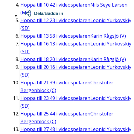
Hoppa till
10:42
i videospelaren
Nils Seye Larsen
(MP)
Dela/Bädda in
Hoppa till
12:23
i videospelaren
Leonid Yurkovskiy
(SD)
Hoppa till
13:58
i videospelaren
Karin Rågsjö (V)
Hoppa till
16:13
i videospelaren
Leonid Yurkovskiy
(SD)
Hoppa till
18:20
i videospelaren
Karin Rågsjö (V)
Hoppa till
20:16
i videospelaren
Leonid Yurkovskiy
(SD)
Hoppa till
21:39
i videospelaren
Christofer
Bergenblock (C)
Hoppa till
23:49
i videospelaren
Leonid Yurkovskiy
(SD)
Hoppa till
25:44
i videospelaren
Christofer
Bergenblock (C)
Hoppa till
27:48
i videospelaren
Leonid Yurkovskiy