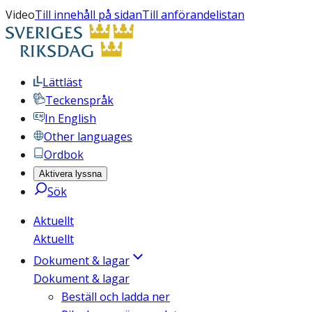
Video
Till innehåll på sidan
Till anförandelistan
Lättläst
Teckenspråk
In English
Other languages
Ordbok
Aktivera lyssna
Sök
Aktuellt
Aktuellt
Dokument & lagar
Dokument & lagar
Beställ och ladda ner