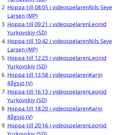
Hoppa till
08:05
i videospelaren
Nils Seye
Larsen (MP)
Hoppa till
09:21
i videospelaren
Leonid
Yurkovskiy (SD)
Hoppa till
10:42
i videospelaren
Nils Seye
Larsen (MP)
Hoppa till
12:23
i videospelaren
Leonid
Yurkovskiy (SD)
Hoppa till
13:58
i videospelaren
Karin
Rågsjö (V)
Hoppa till
16:13
i videospelaren
Leonid
Yurkovskiy (SD)
Hoppa till
18:20
i videospelaren
Karin
Rågsjö (V)
Hoppa till
20:16
i videospelaren
Leonid
Yurkovskiy (SD)