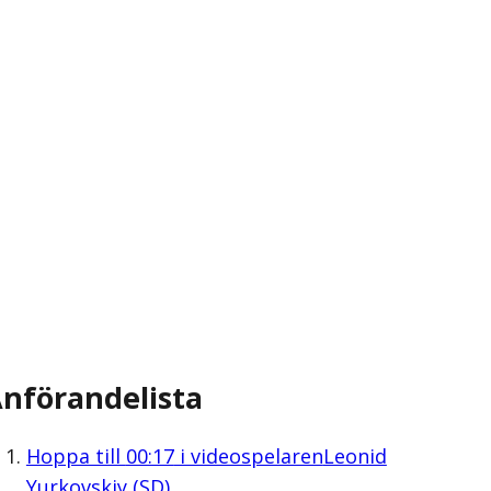
nförandelista
Hoppa till
00:17
i videospelaren
Leonid
Yurkovskiy (SD)