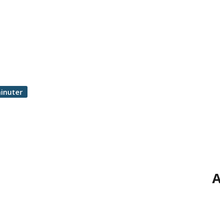
inuter
A