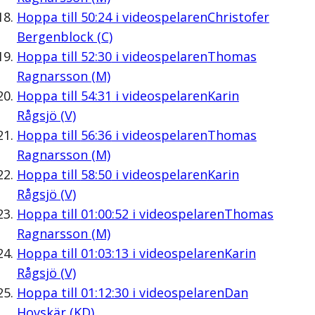
Hoppa till
50:24
i videospelaren
Christofer
Bergenblock (C)
Hoppa till
52:30
i videospelaren
Thomas
Ragnarsson (M)
Hoppa till
54:31
i videospelaren
Karin
Rågsjö (V)
Hoppa till
56:36
i videospelaren
Thomas
Ragnarsson (M)
Hoppa till
58:50
i videospelaren
Karin
Rågsjö (V)
Hoppa till
01:00:52
i videospelaren
Thomas
Ragnarsson (M)
Hoppa till
01:03:13
i videospelaren
Karin
Rågsjö (V)
Hoppa till
01:12:30
i videospelaren
Dan
Hovskär (KD)