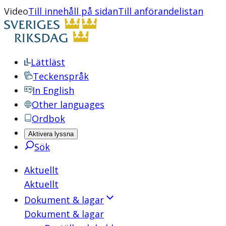
Video
Till innehåll på sidan
Till anförandelistan
Lättläst
Teckenspråk
In English
Other languages
Ordbok
Aktivera lyssna
Sök
Aktuellt
Aktuellt
Dokument & lagar
Dokument & lagar