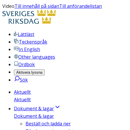
Video
Till innehåll på sidan
Till anförandelistan
Lättläst
Teckenspråk
In English
Other languages
Ordbok
Aktivera lyssna
Sök
Aktuellt
Aktuellt
Dokument & lagar
Dokument & lagar
Beställ och ladda ner