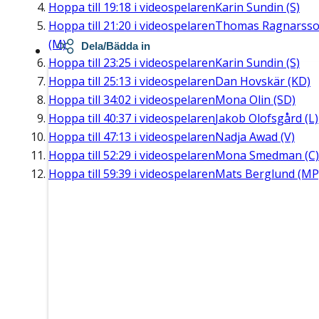
Hoppa till
19:18
i videospelaren
Karin Sundin (S)
Hoppa till
21:20
i videospelaren
Thomas Ragnarss
(M)
Dela/Bädda in
Hoppa till
23:25
i videospelaren
Karin Sundin (S)
Hoppa till
25:13
i videospelaren
Dan Hovskär (KD)
Hoppa till
34:02
i videospelaren
Mona Olin (SD)
Hoppa till
40:37
i videospelaren
Jakob Olofsgård (L)
Hoppa till
47:13
i videospelaren
Nadja Awad (V)
Hoppa till
52:29
i videospelaren
Mona Smedman (C)
Hoppa till
59:39
i videospelaren
Mats Berglund (MP