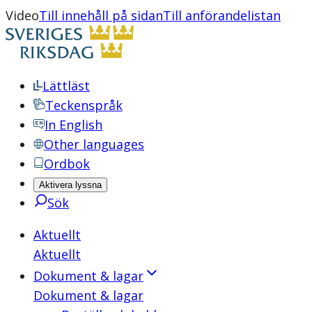
Video
Till innehåll på sidan
Till anförandelistan
Lättläst
Teckenspråk
In English
Other languages
Ordbok
Aktivera lyssna
Sök
Aktuellt
Aktuellt
Dokument & lagar
Dokument & lagar