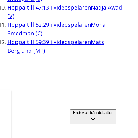
Hoppa till
47:13
i videospelaren
Nadja Awad
(V)
Hoppa till
52:29
i videospelaren
Mona
Smedman (C)
Hoppa till
59:39
i videospelaren
Mats
Berglund (MP)
Protokoll från debatten