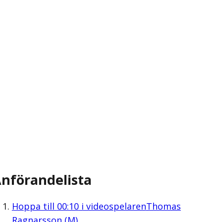
nförandelista
Hoppa till
00:10
i videospelaren
Thomas
Ragnarsson (M)