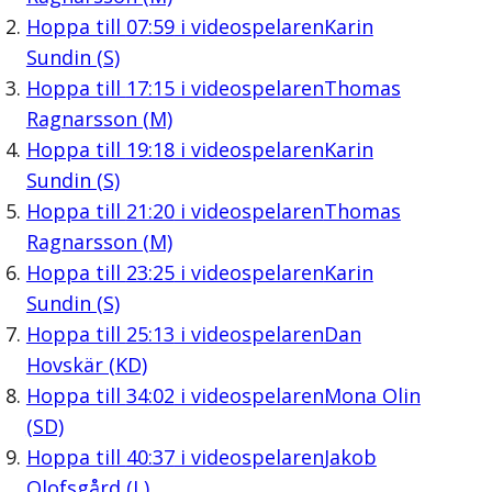
Hoppa till
07:59
i videospelaren
Karin
Sundin (S)
Hoppa till
17:15
i videospelaren
Thomas
Ragnarsson (M)
Hoppa till
19:18
i videospelaren
Karin
Sundin (S)
Hoppa till
21:20
i videospelaren
Thomas
Ragnarsson (M)
Hoppa till
23:25
i videospelaren
Karin
Sundin (S)
Hoppa till
25:13
i videospelaren
Dan
Hovskär (KD)
Hoppa till
34:02
i videospelaren
Mona Olin
(SD)
Hoppa till
40:37
i videospelaren
Jakob
Olofsgård (L)