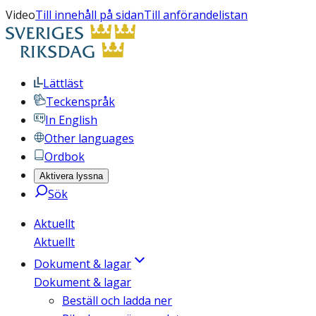
Video
Till innehåll på sidan
Till anförandelistan
Lättläst
Teckenspråk
In English
Other languages
Ordbok
Aktivera lyssna
Sök
Aktuellt
Aktuellt
Dokument & lagar
Dokument & lagar
Beställ och ladda ner