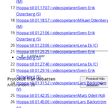
(M)
Hoppa till
01:17:07
i videospelaren
Sven-Erik
Österberg (S)
Hoppa till
01:18:57
i videospelaren
Mikael Odenber
(M)
Hoppa till
01:21:06
i videospelaren
Sven-Erik
Österberg (S)
Hoppa till
01:23:06
i videospelaren
Lena Ek (C)
Hoppa till
01:25:25
i videospelaren
Sven-Erik
Ladda ner
Österberg (S)
Hoppa till
01:27:40
i videospelaren
Lena Ek (C)
Hoppa till
01:29:16
i videospelaren
Sven-Erik
Österberg (S)
Protokoll från debatten
Protokoll från
Hoppa till
01:31:52
i videospelaren
Lars Bäckström
Anföranden: 28
debatten
(V)
Hoppa till
01:42:35
i videospelaren
Mats Odell (Kd)
Hoppa till
01:45:00
i videospelaren
Lars Bäckström