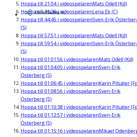
Hoppa till
21:04
i videospelaren
Mats Odell (Kd)
Hoppa till
31:26
i videospelaren
Lena Ek (C)
Dela/Bädda in
Hoppa till
44:45
i videospelaren
Sven-Erik Österber
(S)
Hoppa till
57:51
i videospelaren
Mats Odell (Kd)
Hoppa till
59:54
i videospelaren
Sven-Erik Österber
(S)
Hoppa till
01:01:56
i videospelaren
Mats Odell (Kd)
Hoppa till
01:04:05
i videospelaren
Sven-Erik
Österberg (S)
Hoppa till
01:06:45
i videospelaren
Karin Pilsäter (F
Hoppa till
01:08:56
i videospelaren
Sven-Erik
Österberg (S)
Hoppa till
01:10:38
i videospelaren
Karin Pilsäter (F
Hoppa till
01:12:57
i videospelaren
Sven-Erik
Österberg (S)
Hoppa till
01:15:16
i videospelaren
Mikael Odenber