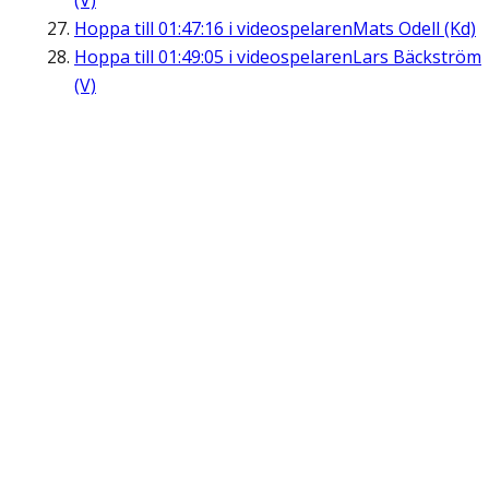
(V)
Hoppa till
01:47:16
i videospelaren
Mats Odell (Kd)
Hoppa till
01:49:05
i videospelaren
Lars Bäckström
(V)