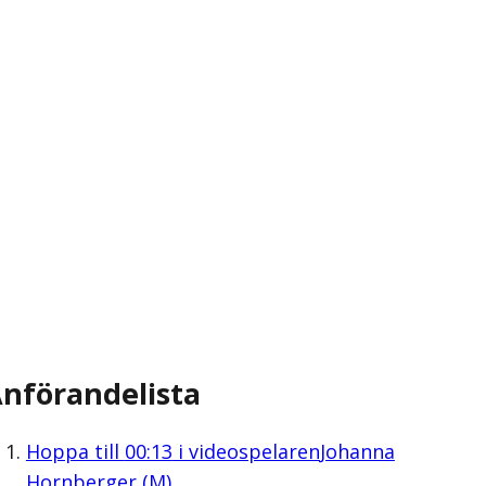
nförandelista
Hoppa till
00:13
i videospelaren
Johanna
Hornberger (M)