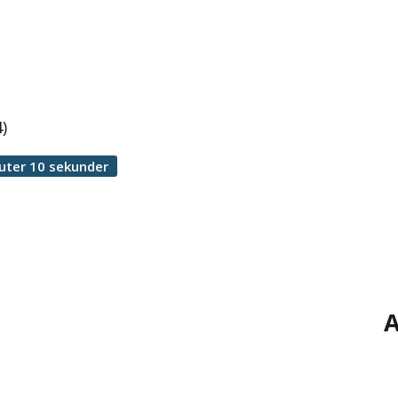
)
uter 10 sekunder
A