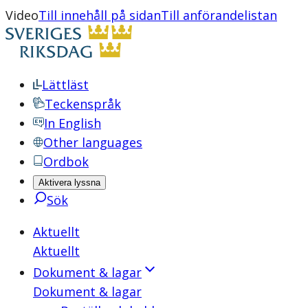
Video
Till innehåll på sidan
Till anförandelistan
Lättläst
Teckenspråk
In English
Other languages
Ordbok
Aktivera lyssna
Sök
Aktuellt
Aktuellt
Dokument & lagar
Dokument & lagar