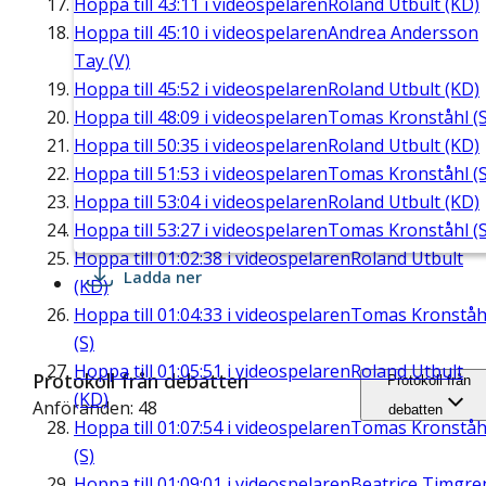
Hoppa till
43:11
i videospelaren
Roland Utbult (KD)
Hoppa till
45:10
i videospelaren
Andrea Andersson
Tay (V)
Hoppa till
45:52
i videospelaren
Roland Utbult (KD)
Hoppa till
48:09
i videospelaren
Tomas Kronståhl (S
Hoppa till
50:35
i videospelaren
Roland Utbult (KD)
Hoppa till
51:53
i videospelaren
Tomas Kronståhl (S
Hoppa till
53:04
i videospelaren
Roland Utbult (KD)
Hoppa till
53:27
i videospelaren
Tomas Kronståhl (S
Hoppa till
01:02:38
i videospelaren
Roland Utbult
Ladda ner
(KD)
Hoppa till
01:04:33
i videospelaren
Tomas Kronståh
(S)
Hoppa till
01:05:51
i videospelaren
Roland Utbult
Protokoll från debatten
Protokoll från
(KD)
Anföranden: 48
debatten
Hoppa till
01:07:54
i videospelaren
Tomas Kronståh
(S)
Hoppa till
01:09:01
i videospelaren
Beatrice Timgre