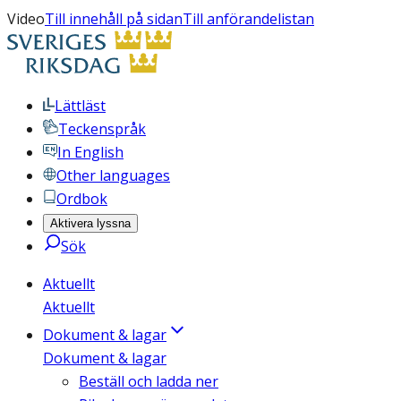
Video
Till innehåll på sidan
Till anförandelistan
Lättläst
Teckenspråk
In English
Other languages
Ordbok
Aktivera lyssna
Sök
Aktuellt
Aktuellt
Dokument & lagar
Dokument & lagar
Beställ och ladda ner