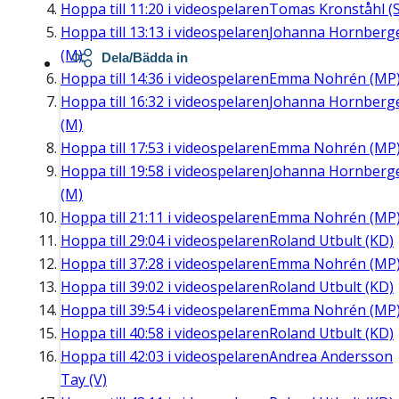
Hoppa till
11:20
i videospelaren
Tomas Kronståhl (S
Hoppa till
13:13
i videospelaren
Johanna Hornberg
(M)
Dela/Bädda in
Hoppa till
14:36
i videospelaren
Emma Nohrén (MP
Hoppa till
16:32
i videospelaren
Johanna Hornberg
(M)
Hoppa till
17:53
i videospelaren
Emma Nohrén (MP
Hoppa till
19:58
i videospelaren
Johanna Hornberg
(M)
Hoppa till
21:11
i videospelaren
Emma Nohrén (MP
Hoppa till
29:04
i videospelaren
Roland Utbult (KD)
Hoppa till
37:28
i videospelaren
Emma Nohrén (MP
Hoppa till
39:02
i videospelaren
Roland Utbult (KD)
Hoppa till
39:54
i videospelaren
Emma Nohrén (MP
Hoppa till
40:58
i videospelaren
Roland Utbult (KD)
Hoppa till
42:03
i videospelaren
Andrea Andersson
Tay (V)