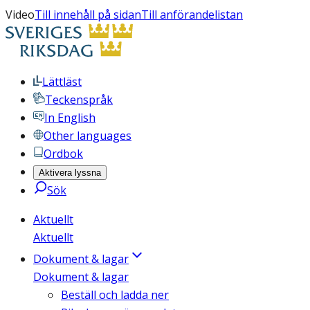
Video
Till innehåll på sidan
Till anförandelistan
Lättläst
Teckenspråk
In English
Other languages
Ordbok
Aktivera lyssna
Sök
Aktuellt
Aktuellt
Dokument & lagar
Dokument & lagar
Beställ och ladda ner