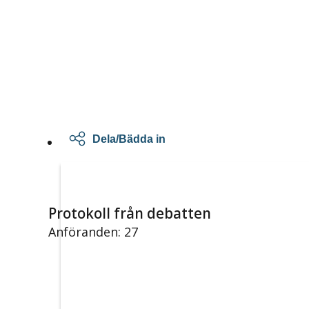
Dela/Bädda in
Protokoll från debatten
Anföranden: 27