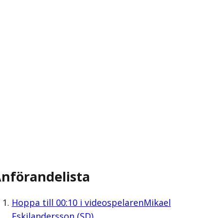
nförandelista
Hoppa till
00:10
i videospelaren
Mikael
Eskilandersson (SD)