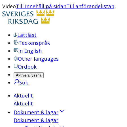
Video
Till innehåll på sidan
Till anförandelistan
Lättläst
Teckenspråk
In English
Other languages
Ordbok
Aktivera lyssna
Sök
Aktuellt
Aktuellt
Dokument & lagar
Dokument & lagar