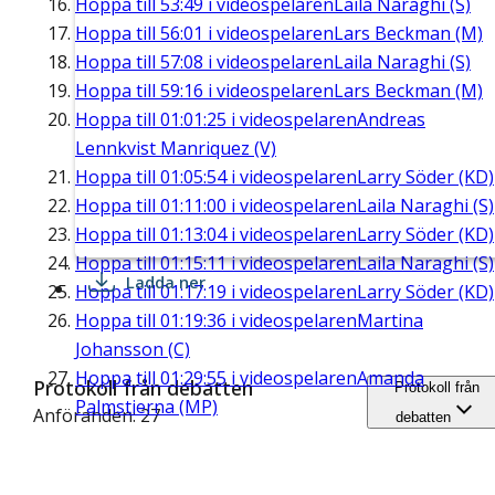
Hoppa till
53:49
i videospelaren
Laila Naraghi (S)
Hoppa till
56:01
i videospelaren
Lars Beckman (M)
Hoppa till
57:08
i videospelaren
Laila Naraghi (S)
Hoppa till
59:16
i videospelaren
Lars Beckman (M)
Hoppa till
01:01:25
i videospelaren
Andreas
Lennkvist Manriquez (V)
Hoppa till
01:05:54
i videospelaren
Larry Söder (KD)
Hoppa till
01:11:00
i videospelaren
Laila Naraghi (S)
Hoppa till
01:13:04
i videospelaren
Larry Söder (KD)
Hoppa till
01:15:11
i videospelaren
Laila Naraghi (S)
Ladda ner
Hoppa till
01:17:19
i videospelaren
Larry Söder (KD)
Hoppa till
01:19:36
i videospelaren
Martina
Johansson (C)
Hoppa till
01:29:55
i videospelaren
Amanda
Protokoll från debatten
Protokoll från
Palmstierna (MP)
Anföranden: 27
debatten