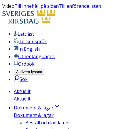
Video
Till innehåll på sidan
Till anförandelistan
Lättläst
Teckenspråk
In English
Other languages
Ordbok
Aktivera lyssna
Sök
Aktuellt
Aktuellt
Dokument & lagar
Dokument & lagar
Beställ och ladda ner