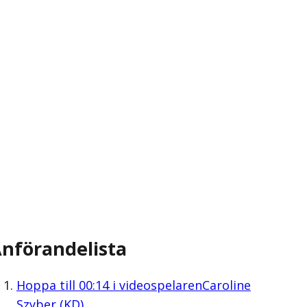
nförandelista
Hoppa till
00:14
i videospelaren
Caroline
Szyber (KD)