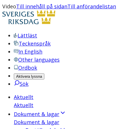
Video
Till innehåll på sidan
Till anförandelistan
Lättläst
Teckenspråk
In English
Other languages
Ordbok
Aktivera lyssna
Sök
Aktuellt
Aktuellt
Dokument & lagar
Dokument & lagar