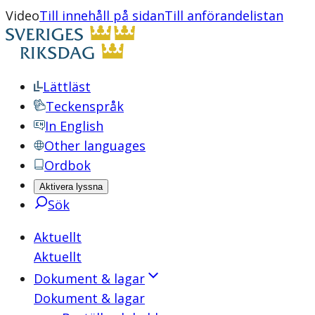
Video
Till innehåll på sidan
Till anförandelistan
Lättläst
Teckenspråk
In English
Other languages
Ordbok
Aktivera lyssna
Sök
Aktuellt
Aktuellt
Dokument & lagar
Dokument & lagar