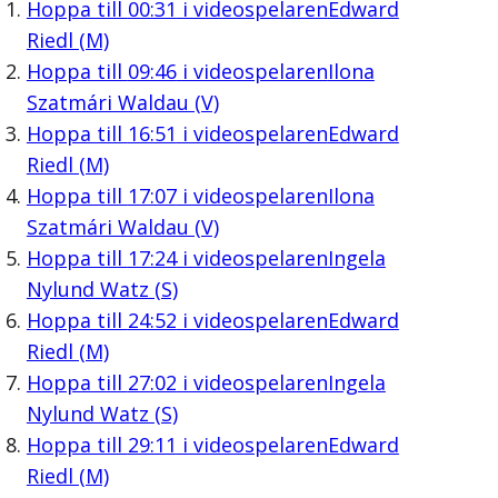
Hoppa till
00:31
i videospelaren
Edward
Riedl (M)
Hoppa till
09:46
i videospelaren
Ilona
Szatmári Waldau (V)
Hoppa till
16:51
i videospelaren
Edward
Riedl (M)
Hoppa till
17:07
i videospelaren
Ilona
Szatmári Waldau (V)
Hoppa till
17:24
i videospelaren
Ingela
Nylund Watz (S)
Hoppa till
24:52
i videospelaren
Edward
Riedl (M)
Hoppa till
27:02
i videospelaren
Ingela
Nylund Watz (S)
Hoppa till
29:11
i videospelaren
Edward
Riedl (M)