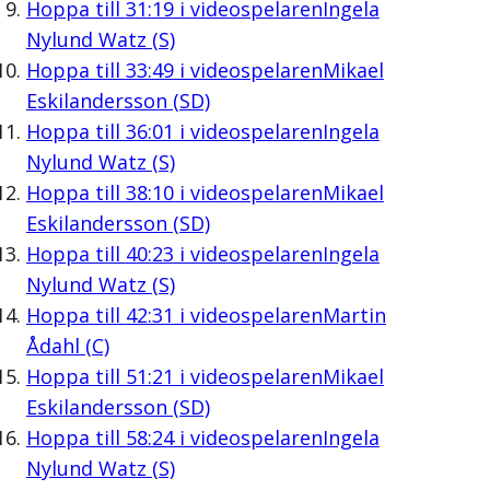
Hoppa till
31:19
i videospelaren
Ingela
Nylund Watz (S)
Hoppa till
33:49
i videospelaren
Mikael
Eskilandersson (SD)
Hoppa till
36:01
i videospelaren
Ingela
Nylund Watz (S)
Hoppa till
38:10
i videospelaren
Mikael
Eskilandersson (SD)
Hoppa till
40:23
i videospelaren
Ingela
Nylund Watz (S)
Hoppa till
42:31
i videospelaren
Martin
Ådahl (C)
Hoppa till
51:21
i videospelaren
Mikael
Eskilandersson (SD)
Hoppa till
58:24
i videospelaren
Ingela
Nylund Watz (S)