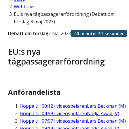
Webb-tv
EU:s nya tågpassagerarförordning (Debatt om
förslag 3 maj 2023)
Debatt om förslag
3 maj 2023
40 minuter 51 sekunder
EU:s nya
tågpassagerarförordning
Anförandelista
Hoppa till
00:12
i videospelaren
Lars Beckman (M)
Hoppa till
04:59
i videospelaren
Nadja Awad (V)
Hoppa till
07:07
i videospelaren
Lars Beckman (M)
Hoppa till
09:14
i videospelaren
Nadja Awad (V)