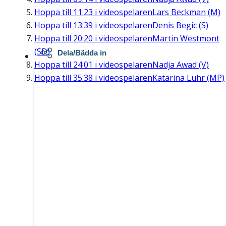
Hoppa till
11:23
i videospelaren
Lars Beckman (M)
Hoppa till
13:39
i videospelaren
Denis Begic (S)
Hoppa till
20:20
i videospelaren
Martin Westmont
(SD)
Dela/Bädda in
Hoppa till
24:01
i videospelaren
Nadja Awad (V)
Hoppa till
35:38
i videospelaren
Katarina Luhr (MP)