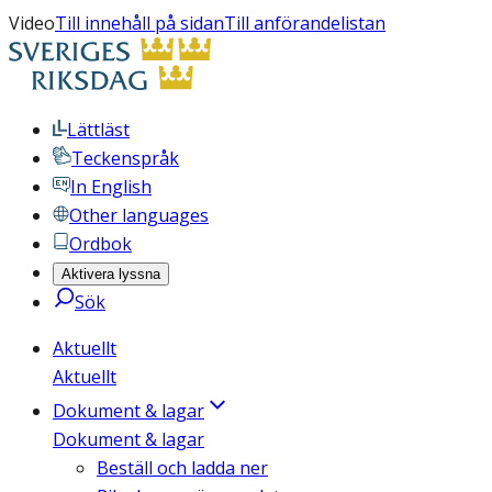
Video
Till innehåll på sidan
Till anförandelistan
Lättläst
Teckenspråk
In English
Other languages
Ordbok
Aktivera lyssna
Sök
Aktuellt
Aktuellt
Dokument & lagar
Dokument & lagar
Beställ och ladda ner