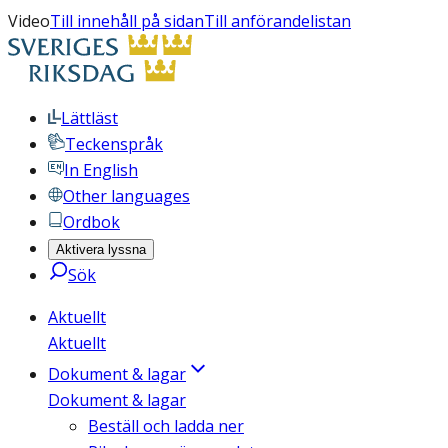
Video
Till innehåll på sidan
Till anförandelistan
Lättläst
Teckenspråk
In English
Other languages
Ordbok
Aktivera lyssna
Sök
Aktuellt
Aktuellt
Dokument & lagar
Dokument & lagar
Beställ och ladda ner