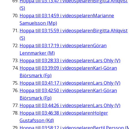
Hoppa till
03:13:47
i videospelaren
Birgitta Ahlqvist
(S)
Hoppa till
03:14:59
i videospelaren
Marianne
Samuelsson (Mp)
Hoppa till
03:15:59
i videospelaren
Birgitta Ahlqvist
(S)
Hoppa till
03:17:19
i videospelaren
Göran
Lennmarker (M)
Hoppa till
03:28:33
i videospelaren
Lars Ohly (V)
Hoppa till
03:39:09
i videospelaren
Karl-Göran
Biörsmark (Fp)
Hoppa till
03:41:17
i videospelaren
Lars Ohly (V)
Hoppa till
03:42:50
i videospelaren
Karl-Göran
Biörsmark (Fp)
Hoppa till
03:44:26
i videospelaren
Lars Ohly (V)
Hoppa till
03:46:38
i videospelaren
Holger
Gustafsson (Kd)
Hoppa till
03:58:12
i videospelaren
Bertil Persson (