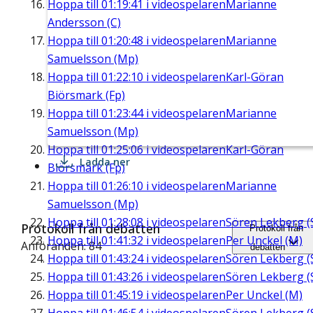
Hoppa till
01:19:41
i videospelaren
Marianne
Andersson (C)
Hoppa till
01:20:48
i videospelaren
Marianne
Samuelsson (Mp)
Hoppa till
01:22:10
i videospelaren
Karl-Göran
Biörsmark (Fp)
Hoppa till
01:23:44
i videospelaren
Marianne
Samuelsson (Mp)
Hoppa till
01:25:06
i videospelaren
Karl-Göran
Ladda ner
Biörsmark (Fp)
Hoppa till
01:26:10
i videospelaren
Marianne
Samuelsson (Mp)
Hoppa till
01:28:08
i videospelaren
Sören Lekberg (
Protokoll från debatten
Protokoll från
Hoppa till
01:41:32
i videospelaren
Per Unckel (M)
Anföranden: 84
debatten
Hoppa till
01:43:24
i videospelaren
Sören Lekberg (
Hoppa till
01:43:26
i videospelaren
Sören Lekberg (
Hoppa till
01:45:19
i videospelaren
Per Unckel (M)